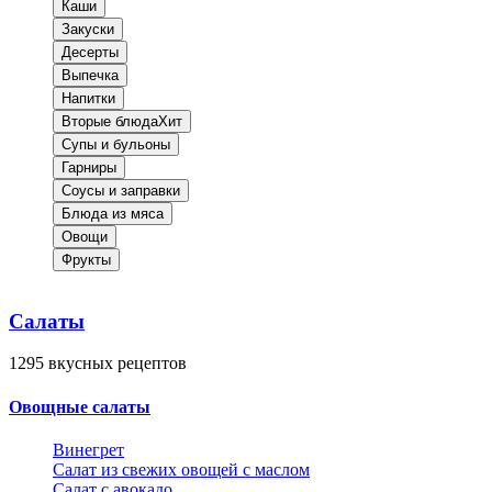
Каши
Закуски
Десерты
Выпечка
Напитки
Вторые блюда
Хит
Супы и бульоны
Гарниры
Соусы и заправки
Блюда из мяса
Овощи
Фрукты
Салаты
1295
вкусных рецептов
Овощные салаты
Винегрет
Салат из свежих овощей с маслом
Салат с авокадо