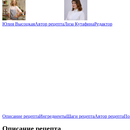
Юлия Высоцкая
Автор рецепта
Лиза Кутафина
Редактор
Описание рецепта
Ингредиенты
Шаги рецепта
Автор рецепта
По
Описание рецепта