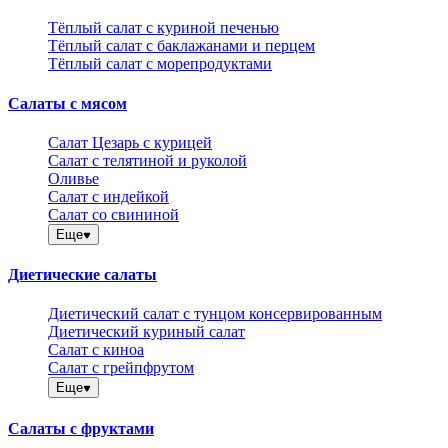
Тёплый салат с куриной печенью
Тёплый салат с баклажанами и перцем
Тёплый салат с морепродуктами
Салаты с мясом
Салат Цезарь с курицей
Салат с телятиной и руколой
Оливье
Салат с индейкой
Салат со свининой
Еще
Диетические салаты
Диетический салат с тунцом консервированным
Диетический куриный салат
Салат с киноа
Салат с грейпфрутом
Еще
Салаты с фруктами