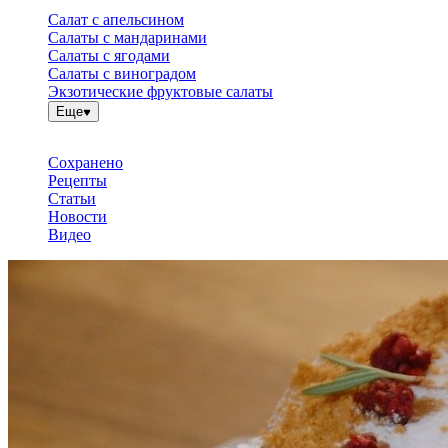
Салат с апельсином
Салаты с мандаринами
Салаты с ягодами
Салаты с виноградом
Экзотические фруктовые салаты
Еще
Сохранено
Рецепты
Статьи
Новости
Видео