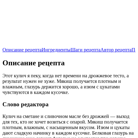
Описание рецепта
Ингредиенты
Шаги рецепта
Автор рецепта
По
Описание рецепта
Этот кулич я пеку, когда нет времени на дрожжевое тесто, а
результат нужен не хуже. Мякиш получается плотным и
влажным, глазурь держится хорошо, а изюм с цукатами
чувствуются в каждом кусочке.
Слово редактора
Кулич на сметане и сливочном масле без дрожжей — выход
для тех, кто не хочет возиться с опарой. Мякиш получается
плотным, влажным, с насыщенным вкусом. Изюм и цукаты
дают сладкую начинку в каждом кусочке. Белковая глазурь на