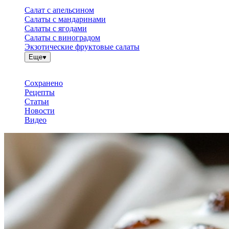
Салат с апельсином
Салаты с мандаринами
Салаты с ягодами
Салаты с виноградом
Экзотические фруктовые салаты
Еще
Сохранено
Рецепты
Статьи
Новости
Видео