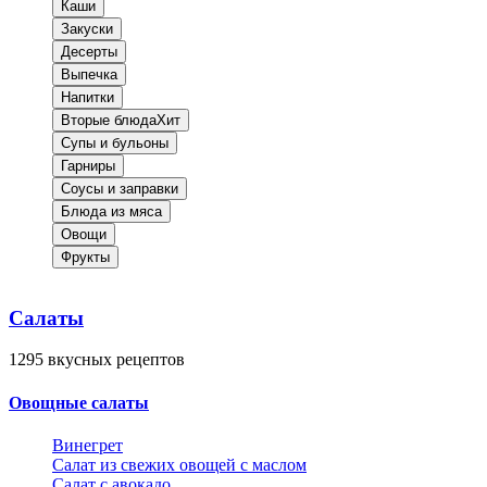
Каши
Закуски
Десерты
Выпечка
Напитки
Вторые блюда
Хит
Супы и бульоны
Гарниры
Соусы и заправки
Блюда из мяса
Овощи
Фрукты
Салаты
1295
вкусных рецептов
Овощные салаты
Винегрет
Салат из свежих овощей с маслом
Салат с авокадо