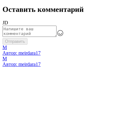
Оставить комментарий
JD
Отправить
M
Автор:
meirdara17
M
Автор:
meirdara17