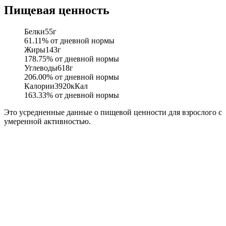
Пищевая ценность
Белки
55
г
61.11
% от дневной нормы
Жиры
143
г
178.75
% от дневной нормы
Углеводы
618
г
206.00
% от дневной нормы
Калории
3920
кКал
163.33
% от дневной нормы
Это усредненные данные о пищевой ценности для взрослого с
умеренной активностью.