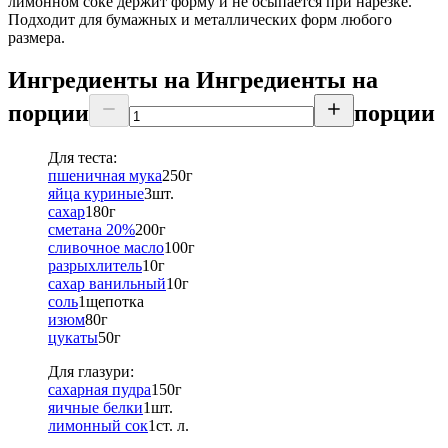
лимонном соке держит форму и не осыпается при нарезке.
Подходит для бумажных и металлических форм любого
размера.
Ингредиенты на
Ингредиенты
на
порции
порции
Для теста:
пшеничная мука
250
г
яйца куриные
3
шт.
сахар
180
г
сметана 20%
200
г
сливочное масло
100
г
разрыхлитель
10
г
сахар ванильный
10
г
соль
1
щепотка
изюм
80
г
цукаты
50
г
Для глазури:
сахарная пудра
150
г
яичные белки
1
шт.
лимонный сок
1
ст. л.