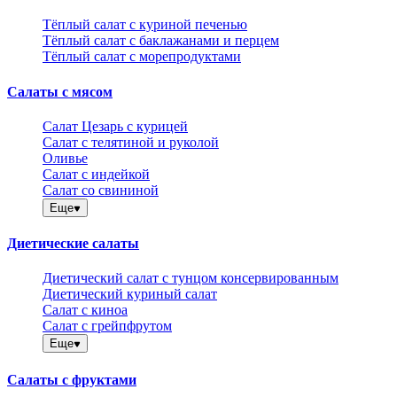
Тёплый салат с куриной печенью
Тёплый салат с баклажанами и перцем
Тёплый салат с морепродуктами
Салаты с мясом
Салат Цезарь с курицей
Салат с телятиной и руколой
Оливье
Салат с индейкой
Салат со свининой
Еще
Диетические салаты
Диетический салат с тунцом консервированным
Диетический куриный салат
Салат с киноа
Салат с грейпфрутом
Еще
Салаты с фруктами