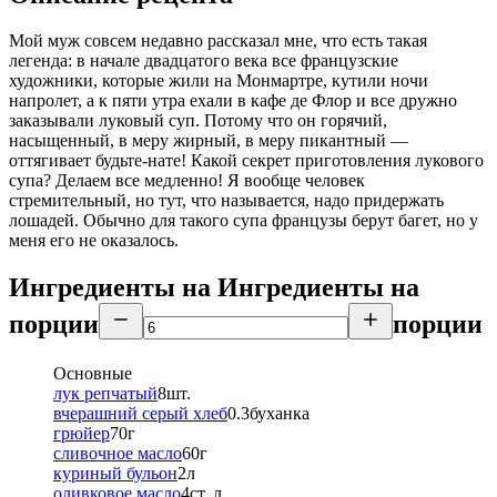
Мой муж совсем недавно рассказал мне, что есть такая
легенда: в начале двадцатого века все французские
художники, которые жили на Монмартре, кутили ночи
напролет, а к пяти утра ехали в кафе де Флор и все дружно
заказывали луковый суп. Потому что он горячий,
насыщенный, в меру жирный, в меру пикантный —
оттягивает будьте-нате! Какой секрет приготовления лукового
супа? Делаем все медленно! Я вообще человек
стремительный, но тут, что называется, надо придержать
лошадей. Обычно для такого супа французы берут багет, но у
меня его не оказалось.
Ингредиенты на
Ингредиенты
на
порции
порции
Основные
лук репчатый
8
шт.
вчерашний серый хлеб
0.3
буханка
грюйер
70
г
сливочное масло
60
г
куриный бульон
2
л
оливковое масло
4
ст. л.