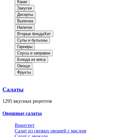
Каши
Закуски
Десерты
Выпечка
Напитки
Вторые блюда
Хит
Супы и бульоны
Гарниры
Соусы и заправки
Блюда из мяса
Овощи
Фрукты
Салаты
1295
вкусных рецептов
Овощные салаты
Винегрет
Салат из свежих овощей с маслом
Салат с авокадо