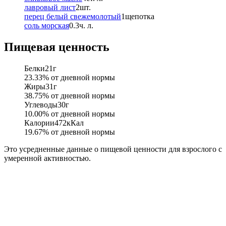
лавровый лист
2
шт.
перец белый свежемолотый
1
щепотка
соль морская
0.3
ч. л.
Пищевая ценность
Белки
21
г
23.33
% от дневной нормы
Жиры
31
г
38.75
% от дневной нормы
Углеводы
30
г
10.00
% от дневной нормы
Калории
472
кКал
19.67
% от дневной нормы
Это усредненные данные о пищевой ценности для взрослого с
умеренной активностью.