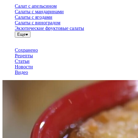
Салат с апельсином
Салаты с мандаринами
Салаты с ягодами
Салаты с виноградом
Экзотические фруктовые салаты
Еще
Сохранено
Рецепты
Статьи
Новости
Видео