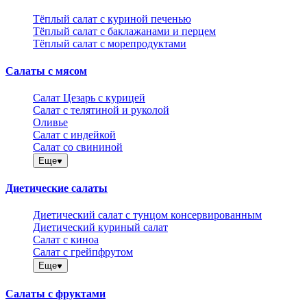
Тёплый салат с куриной печенью
Тёплый салат с баклажанами и перцем
Тёплый салат с морепродуктами
Салаты с мясом
Салат Цезарь с курицей
Салат с телятиной и руколой
Оливье
Салат с индейкой
Салат со свининой
Еще
Диетические салаты
Диетический салат с тунцом консервированным
Диетический куриный салат
Салат с киноа
Салат с грейпфрутом
Еще
Салаты с фруктами