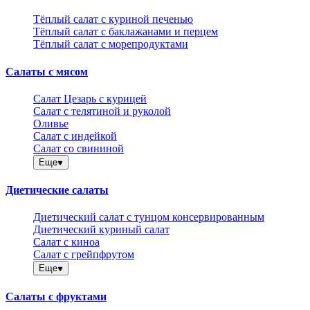
Тёплый салат с куриной печенью
Тёплый салат с баклажанами и перцем
Тёплый салат с морепродуктами
Салаты с мясом
Салат Цезарь с курицей
Салат с телятиной и руколой
Оливье
Салат с индейкой
Салат со свининой
Еще
Диетические салаты
Диетический салат с тунцом консервированным
Диетический куриный салат
Салат с киноа
Салат с грейпфрутом
Еще
Салаты с фруктами