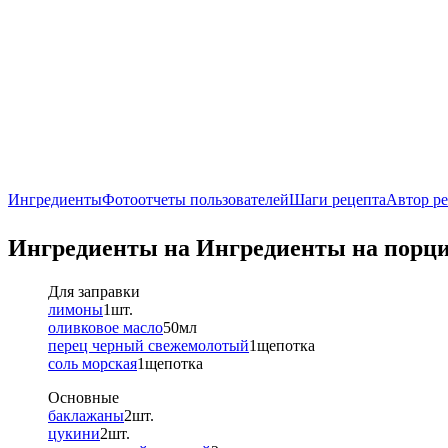
Ингредиенты
Фотоотчеты пользователей
Шаги рецепта
Автор р
Ингредиенты на
Ингредиенты
на порц
Для заправки
лимоны
1
шт.
оливковое масло
50
мл
перец черный свежемолотый
1
щепотка
соль морская
1
щепотка
Основные
баклажаны
2
шт.
цукини
2
шт.