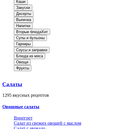
Каши
Закуски
Десерты
Выпечка
Напитки
Вторые блюда
Хит
Супы и бульоны
Гарниры
Соусы и заправки
Блюда из мяса
Овощи
Фрукты
Салаты
1295
вкусных рецептов
Овощные салаты
Винегрет
Салат из свежих овощей с маслом
Салат с авокадо