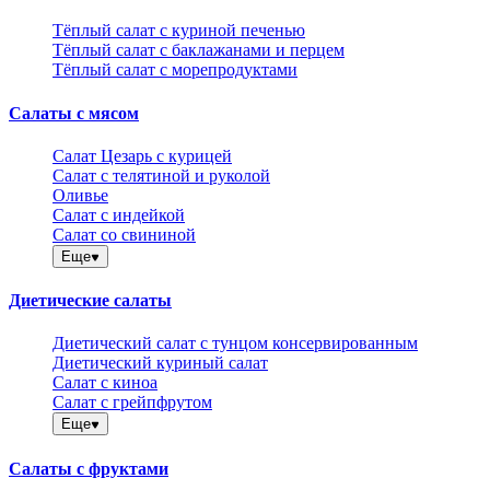
Тёплый салат с куриной печенью
Тёплый салат с баклажанами и перцем
Тёплый салат с морепродуктами
Салаты с мясом
Салат Цезарь с курицей
Салат с телятиной и руколой
Оливье
Салат с индейкой
Салат со свининой
Еще
Диетические салаты
Диетический салат с тунцом консервированным
Диетический куриный салат
Салат с киноа
Салат с грейпфрутом
Еще
Салаты с фруктами