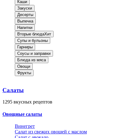
Каши
Закуски
Десерты
Выпечка
Напитки
Вторые блюда
Хит
Супы и бульоны
Гарниры
Соусы и заправки
Блюда из мяса
Овощи
Фрукты
Салаты
1295
вкусных рецептов
Овощные салаты
Винегрет
Салат из свежих овощей с маслом
Салат с авокадо