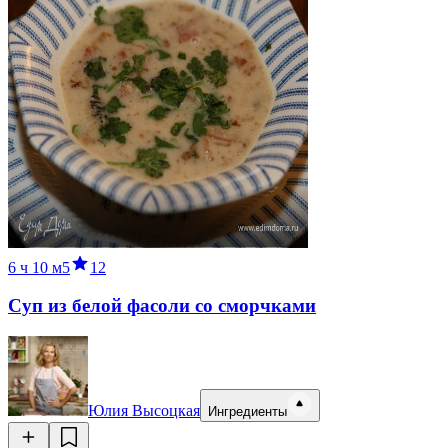
6 ч
10 м
5
12
Суп из белой фасоли со сморчками
Юлия Высоцкая
Ингредиенты