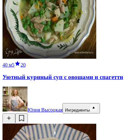
40 м
5
20
Уютный куриный суп с овощами и спагетти
Юлия Высоцкая
Ингредиенты