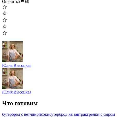
Оценить
5
69
Юлия Высоцкая
Юлия Высоцкая
Что готовим
бутерброд с ветчиной
соки
бутерброд на завтрак
гренки с сыром
б