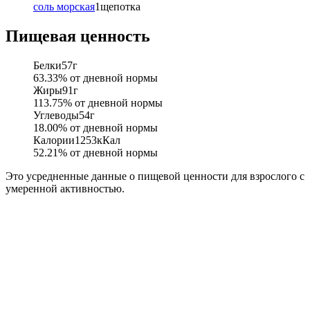
соль морская
1
щепотка
Пищевая ценность
Белки
57
г
63.33
% от дневной нормы
Жиры
91
г
113.75
% от дневной нормы
Углеводы
54
г
18.00
% от дневной нормы
Калории
1253
кКал
52.21
% от дневной нормы
Это усредненные данные о пищевой ценности для взрослого с
умеренной активностью.