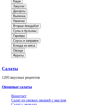
Каши
Закуски
Десерты
Выпечка
Напитки
Вторые блюда
Хит
Супы и бульоны
Гарниры
Соусы и заправки
Блюда из мяса
Овощи
Фрукты
Салаты
1295
вкусных рецептов
Овощные салаты
Винегрет
Салат из свежих овощей с маслом
Салат с авокадо