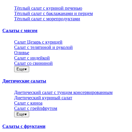
Тёплый салат с куриной печенью
Тёплый салат с баклажанами и перцем
Тёплый салат с морепродуктами
Салаты с мясом
Салат Цезарь с курицей
Салат с телятиной и руколой
Оливье
Салат с индейкой
Салат со свининой
Еще
Диетические салаты
Диетический салат с тунцом консервированным
Диетический куриный салат
Салат с киноа
Салат с грейпфрутом
Еще
Салаты с фруктами