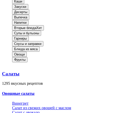
Каши
Закуски
Десерты
Выпечка
Напитки
Вторые блюда
Хит
Супы и бульоны
Гарниры
Соусы и заправки
Блюда из мяса
Овощи
Фрукты
Салаты
1295
вкусных рецептов
Овощные салаты
Винегрет
Салат из свежих овощей с маслом
Салат с авокадо