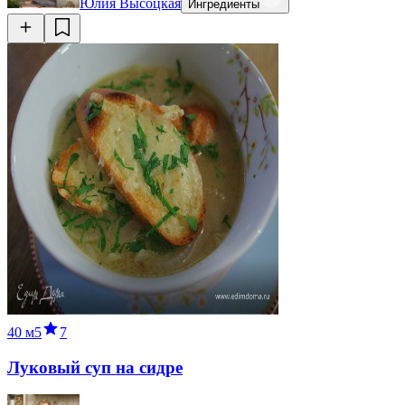
Юлия Высоцкая
Ингредиенты
40 м
5
7
Луковый суп на сидре