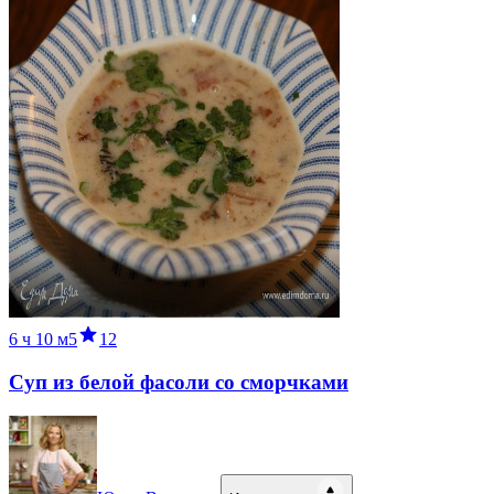
6 ч
10 м
5
12
Суп из белой фасоли со сморчками