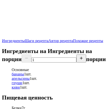
Ингредиенты
Шаги рецепта
Автор рецепта
Похожие рецепты
Ингредиенты на
Ингредиенты
на
порции
порции
Основные
бананы
1
шт.
апельсины
1
шт.
груши
1
шт.
киви
1
шт.
Пищевая ценность
Белки
7
г