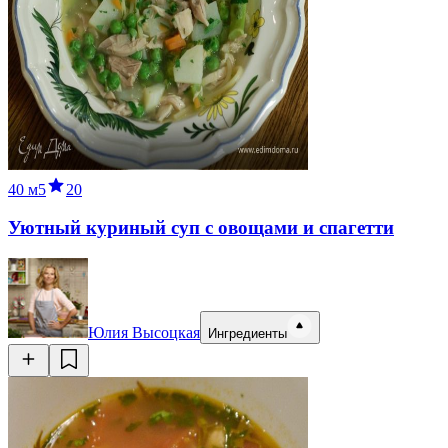
40 м
5
20
Уютный куриный суп с овощами и спагетти
Юлия Высоцкая
Ингредиенты