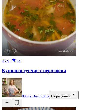
45 м
5
13
Куриный супчик с перловкой
Юлия Высоцкая
Ингредиенты