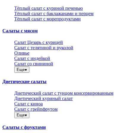
Тёплый салат с куриной печенью
Тёплый салат с баклажанами и перцем
Тёплый салат с морепродуктами
Салаты с мясом
Салат Цезарь с курицей
Салат с телятиной и руколой
Оливье
Салат с индейкой
Салат со свининой
Еще
Диетические салаты
Диетический салат с тунцом консервированным
Диетический куриный салат
Салат с киноа
Салат с грейпфрутом
Еще
Салаты с фруктами