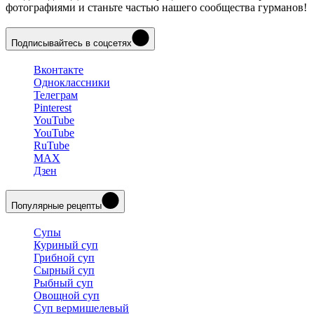
фотографиями и станьте частью нашего сообщества гурманов!
Подписывайтесь в соцсетях
Вконтакте
Одноклассники
Телеграм
Pinterest
YouTube
YouTube
RuTube
MAX
Дзен
Популярные рецепты
Супы
Куриный суп
Грибной суп
Сырный суп
Рыбный суп
Овощной суп
Суп вермишелевый