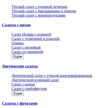
Тёплый салат с куриной печенью
Тёплый салат с баклажанами и перцем
Тёплый салат с морепродуктами
Салаты с мясом
Салат Цезарь с курицей
Салат с телятиной и руколой
Оливье
Салат с индейкой
Салат со свининой
Еще
Диетические салаты
Диетический салат с тунцом консервированным
Диетический куриный салат
Салат с киноа
Салат с грейпфрутом
Еще
Салаты с фруктами