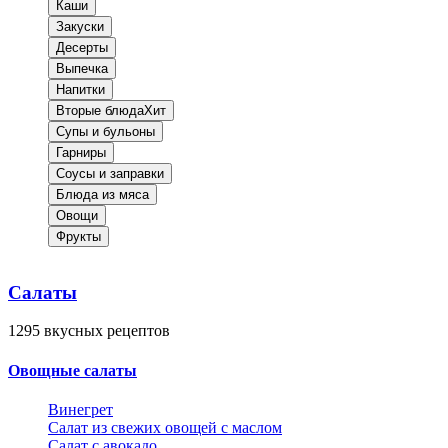
Каши
Закуски
Десерты
Выпечка
Напитки
Вторые блюда
Хит
Супы и бульоны
Гарниры
Соусы и заправки
Блюда из мяса
Овощи
Фрукты
Салаты
1295
вкусных рецептов
Овощные салаты
Винегрет
Салат из свежих овощей с маслом
Салат с авокадо