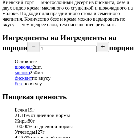
Киевский торт — многослойный десерт из бисквита, безе и
двух видов крема: масляного со сгущёнкой и шоколадного на
молоке. Подходит для праздничного стола и семейного
чаепития. Количество безе и крема можно варьировать по
вкусу — чем щедрее слои, тем насыщеннее результат.
Ингредиенты на
Ингредиенты
на
порции
порции
Основные
шоколад
2
шт.
молоко
250
мл
бисквит
по вкусу
безе
по вкусу
Пищевая ценность
Белки
19
г
21.11
% от дневной нормы
Жиры
80
г
100.00
% от дневной нормы
Углеводы
127
г
42.33
% от дневной нормы