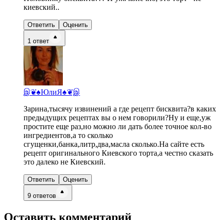
киевский..
Ответить
Оценить
1
ответ
இ❦♠ЮлиЯ♠❦இ
Зарина,тысячу извинений а где рецепт бисквита?в каких
предыдущих рецептах вы о нем говорили?Ну и еще,уж
простите еще раз,но можно ли дать более точное кол-во
ингредиентов,а то сколько
сгущенки,банка,литр,два,масла сколько.На сайте есть
рецепт оригинального Киевского торта,а честно сказать
это далеко не Киевский.
Ответить
Оценить
9
ответов
Оставить комментарий