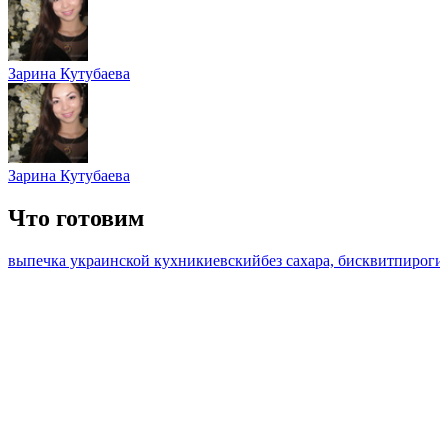
Зарина Кутубаева
Зарина Кутубаева
Что готовим
выпечка украинской кухни
киевский
без сахара, бисквит
пироги,