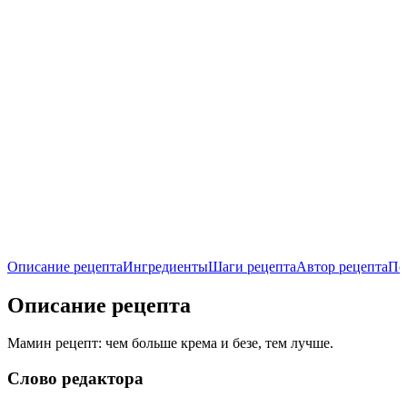
Описание рецепта
Ингредиенты
Шаги рецепта
Автор рецепта
По
Описание рецепта
Мамин рецепт: чем больше крема и безе, тем лучше.
Слово редактора