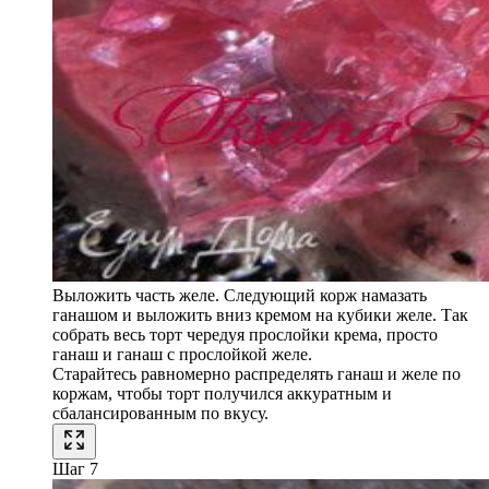
Выложить часть желе. Следующий корж намазать
ганашом и выложить вниз кремом на кубики желе. Так
собрать весь торт чередуя прослойки крема, просто
ганаш и ганаш с прослойкой желе.
Старайтесь равномерно распределять ганаш и желе по
коржам, чтобы торт получился аккуратным и
сбалансированным по вкусу.
Шаг 7