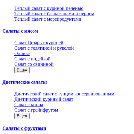
Тёплый салат с куриной печенью
Тёплый салат с баклажанами и перцем
Тёплый салат с морепродуктами
Салаты с мясом
Салат Цезарь с курицей
Салат с телятиной и руколой
Оливье
Салат с индейкой
Салат со свининой
Еще
Диетические салаты
Диетический салат с тунцом консервированным
Диетический куриный салат
Салат с киноа
Салат с грейпфрутом
Еще
Салаты с фруктами