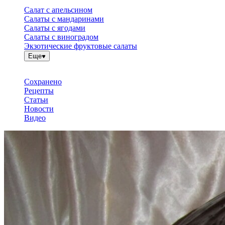
Салат с апельсином
Салаты с мандаринами
Салаты с ягодами
Салаты с виноградом
Экзотические фруктовые салаты
Еще
Сохранено
Рецепты
Статьи
Новости
Видео