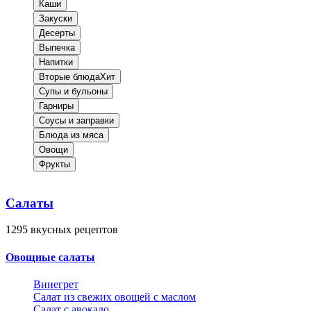
Каши
Закуски
Десерты
Выпечка
Напитки
Вторые блюда
Хит
Супы и бульоны
Гарниры
Соусы и заправки
Блюда из мяса
Овощи
Фрукты
Салаты
1295
вкусных рецептов
Овощные салаты
Винегрет
Салат из свежих овощей с маслом
Салат с авокадо