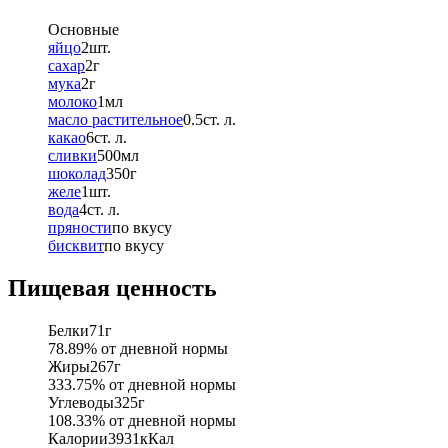
Основные
яйцо
2
шт.
сахар
2
г
мука
2
г
молоко
1
мл
масло растительное
0.5
ст. л.
какао
6
ст. л.
сливки
500
мл
шоколад
350
г
желе
1
шт.
вода
4
ст. л.
пряности
по вкусу
бисквит
по вкусу
Пищевая ценность
Белки
71
г
78.89
% от дневной нормы
Жиры
267
г
333.75
% от дневной нормы
Углеводы
325
г
108.33
% от дневной нормы
Калории
3931
кКал