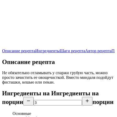
Описание рецепта
Ингредиенты
Шаги рецепта
Автор рецепта
По
Описание рецепта
Не обязательно отламывать у спаржи грубую часть, можно
просто зачистить ее овощечисткой. Вместо миндаля подойдут
фисташки, кешью или пекан.
Ингредиенты на
Ингредиенты
на
порции
порции
Основные