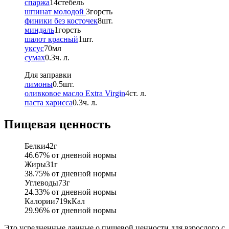
спаржа
14
стебель
шпинат молодой
3
горсть
финики без косточек
8
шт.
миндаль
1
горсть
шалот красный
1
шт.
уксус
70
мл
сумах
0.3
ч. л.
Для заправки
лимоны
0.5
шт.
оливковое масло Extra Virgin
4
ст. л.
паста харисса
0.3
ч. л.
Пищевая ценность
Белки
42
г
46.67
% от дневной нормы
Жиры
31
г
38.75
% от дневной нормы
Углеводы
73
г
24.33
% от дневной нормы
Калории
719
кКал
29.96
% от дневной нормы
Это усредненные данные о пищевой ценности для взрослого с