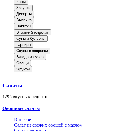
Каши
Закуски
Десерты
Выпечка
Напитки
Вторые блюда
Хит
Супы и бульоны
Гарниры
Соусы и заправки
Блюда из мяса
Овощи
Фрукты
Салаты
1295
вкусных рецептов
Овощные салаты
Винегрет
Салат из свежих овощей с маслом
Салат с авокадо