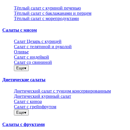
Тёплый салат с куриной печенью
Тёплый салат с баклажанами и перцем
Тёплый салат с морепродуктами
Салаты с мясом
Салат Цезарь с курицей
Салат с телятиной и руколой
Оливье
Салат с индейкой
Салат со свининой
Еще
Диетические салаты
Диетический салат с тунцом консервированным
Диетический куриный салат
Салат с киноа
Салат с грейпфрутом
Еще
Салаты с фруктами