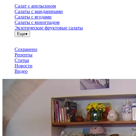
Салат с апельсином
Салаты с мандаринами
Салаты с ягодами
Салаты с виноградом
Экзотические фруктовые салаты
Еще
Сохранено
Рецепты
Статьи
Новости
Видео