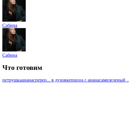
Сабина
Сабина
Что готовим
петрушка
ананас
перец
... в духовке
пицца с ананасами
зеленый ...