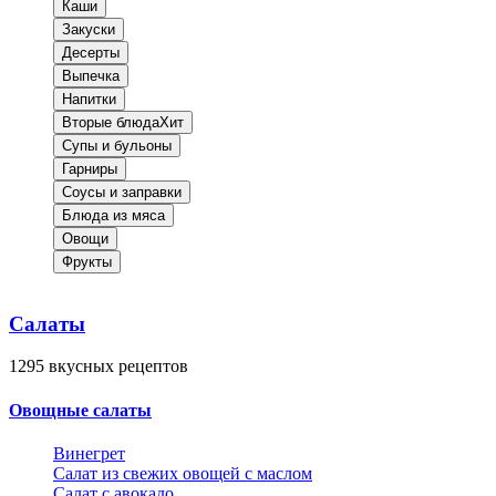
Каши
Закуски
Десерты
Выпечка
Напитки
Вторые блюда
Хит
Супы и бульоны
Гарниры
Соусы и заправки
Блюда из мяса
Овощи
Фрукты
Салаты
1295
вкусных рецептов
Овощные салаты
Винегрет
Салат из свежих овощей с маслом
Салат с авокадо