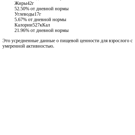
Жиры
42
г
52.50
% от дневной нормы
Углеводы
17
г
5.67
% от дневной нормы
Калории
527
кКал
21.96
% от дневной нормы
Это усредненные данные о пищевой ценности для взрослого с
умеренной активностью.