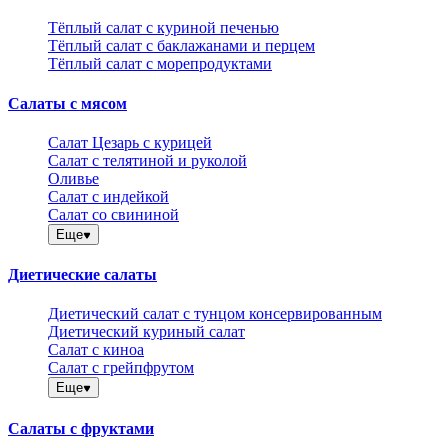
Тёплый салат с куриной печенью
Тёплый салат с баклажанами и перцем
Тёплый салат с морепродуктами
Салаты с мясом
Салат Цезарь с курицей
Салат с телятиной и руколой
Оливье
Салат с индейкой
Салат со свининой
Еще
Диетические салаты
Диетический салат с тунцом консервированным
Диетический куриный салат
Салат с киноа
Салат с грейпфрутом
Еще
Салаты с фруктами