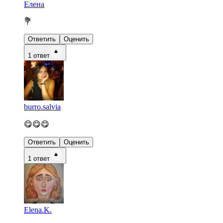
Елена
💐
Ответить
Оценить
1
ответ
burro.salvia
😋😋😋
Ответить
Оценить
1
ответ
Elena.K.