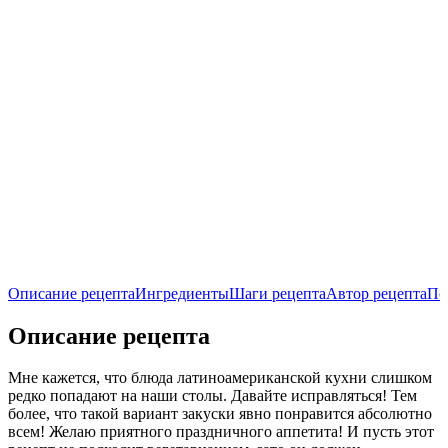
Описание рецепта
Ингредиенты
Шаги рецепта
Автор рецепта
По
Описание рецепта
Мне кажется, что блюда латиноамериканской кухни слишком
редко попадают на наши столы. Давайте исправляться! Тем
более, что такой вариант закуски явно понравится абсолютно
всем! Желаю приятного праздничного аппетита! И пусть этот