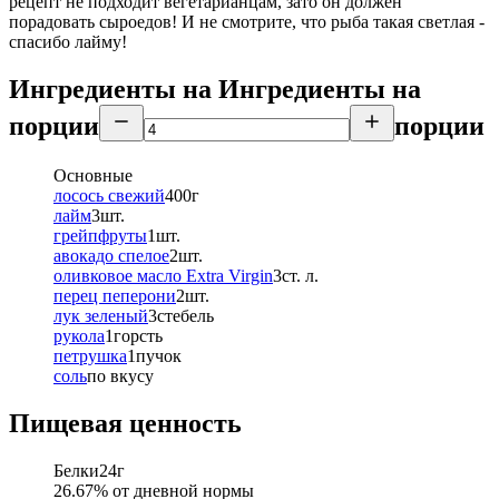
рецепт не подходит вегетарианцам, зато он должен
порадовать сыроедов! И не смотрите, что рыба такая светлая -
спасибо лайму!
Ингредиенты на
Ингредиенты
на
порции
порции
Основные
лосось свежий
400
г
лайм
3
шт.
грейпфруты
1
шт.
авокадо спелое
2
шт.
оливковое масло Extra Virgin
3
ст. л.
перец пеперони
2
шт.
лук зеленый
3
стебель
рукола
1
горсть
петрушка
1
пучок
соль
по вкусу
Пищевая ценность
Белки
24
г
26.67
% от дневной нормы