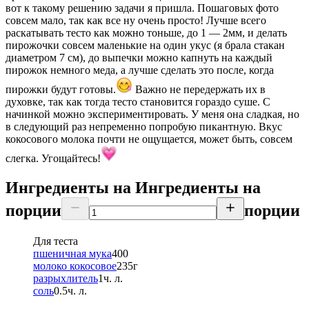
вот к такому решению задачи я пришла. Пошаговых фото
совсем мало, так как все ну очень просто! Лучше всего
раскатывать тесто как можно тоньше, до 1 — 2мм, и делать
пирожочки совсем маленькие на один укус (я брала стакан
диаметром 7 см), до выпечки можно капнуть на каждый
пирожок немного меда, а лучше сделать это после, когда
пирожки будут готовы.
Важно не передержать их в
духовке, так как тогда тесто становится гораздо суше. С
начинкой можно экспериментировать. У меня она сладкая, но
в следующий раз непременно попробую пикантную. Вкус
кокосового молока почти не ощущается, может быть, совсем
слегка. Угощайтесь!
Ингредиенты на
Ингредиенты
на
порции
порции
Для теста
пшеничная мука
400
молоко кокосовое
235
г
разрыхлитель
1
ч. л.
соль
0.5
ч. л.