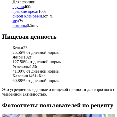
Для начинки
груши
400
г
грецкие орехи
100
г
сироп кленовый
3
ст. л.
мед
3
ч. л.
лимоны
0.5
шт.
Пищевая ценность
Белки
23
г
25.56
% от дневной нормы
Жиры
102
г
127.50
% от дневной нормы
Углеводы
123
г
41.00
% от дневной нормы
Калории
1461
кКал
60.88
% от дневной нормы
Это усредненные данные о пищевой ценности для взрослого с
умеренной активностью.
Фотоотчеты пользователей по рецепту