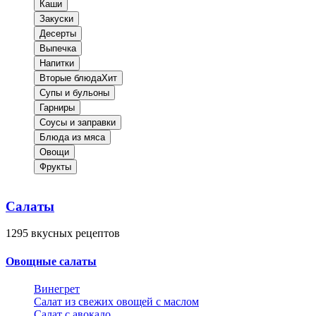
Каши
Закуски
Десерты
Выпечка
Напитки
Вторые блюда
Хит
Супы и бульоны
Гарниры
Соусы и заправки
Блюда из мяса
Овощи
Фрукты
Салаты
1295
вкусных рецептов
Овощные салаты
Винегрет
Салат из свежих овощей с маслом
Салат с авокадо