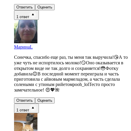
Ответить
Оценить
1
ответ
МаринаL
Сонечка, спасибо еще раз, ты меня так выручила!😘А то
уже чуть не испортилось молоко!😏Оно оказывается в
открытом виде не так долго и сохраняется!😳Фотку
добавила😊В последний момент переиграла и часть
приготовила с айвовым мармеладом, а часть сделала
солеными с утиным рийетомpooh_lolТесто просто
замечательное! 😍💖🌺
Ответить
Оценить
1
ответ