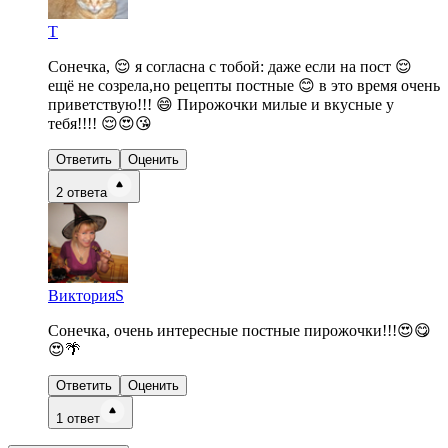
Т
Сонечка, 😌 я согласна с тобой: даже если на пост 😌
ещё не созрела,но рецепты постные 😊 в это время очень
приветствую!!! 😄 Пирожочки милые и вкусные у
тебя!!!! 😌😍😘
Ответить
Оценить
2
ответа
ВикторияS
Сонечка, очень интересные постные пирожочки!!!😍😋
😍🌴
Ответить
Оценить
1
ответ