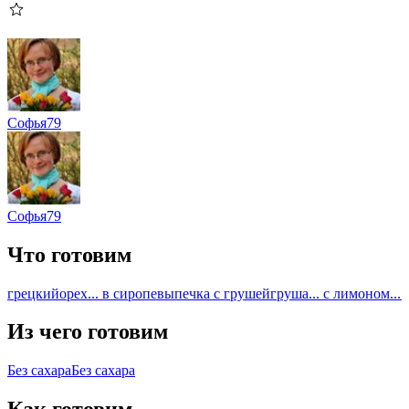
Софья79
Софья79
Что готовим
грецкийорех
... в сиропе
выпечка с грушей
груша
... с лимоном
...
Из чего готовим
Без сахара
Без сахара