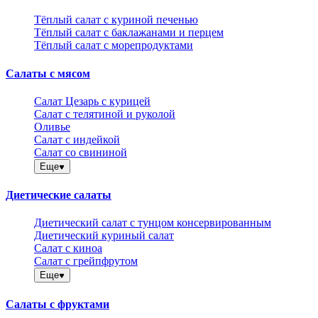
Тёплый салат с куриной печенью
Тёплый салат с баклажанами и перцем
Тёплый салат с морепродуктами
Салаты с мясом
Салат Цезарь с курицей
Салат с телятиной и руколой
Оливье
Салат с индейкой
Салат со свининой
Еще
Диетические салаты
Диетический салат с тунцом консервированным
Диетический куриный салат
Салат с киноа
Салат с грейпфрутом
Еще
Салаты с фруктами