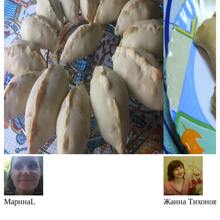
МаринаL
Жанна Тихонов