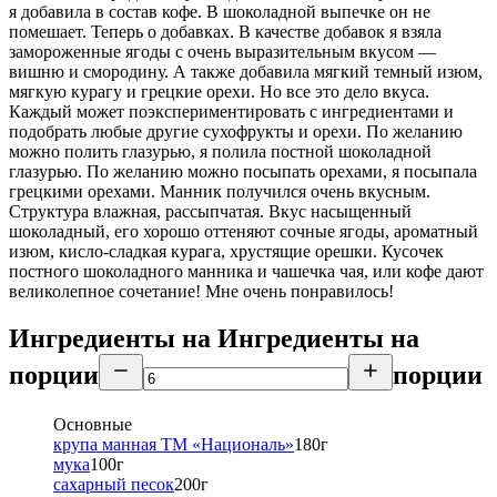
я добавила в состав кофе. В шоколадной выпечке он не
помешает. Теперь о добавках. В качестве добавок я взяла
замороженные ягоды с очень выразительным вкусом —
вишню и смородину. А также добавила мягкий темный изюм,
мягкую курагу и грецкие орехи. Но все это дело вкуса.
Каждый может поэкспериментировать с ингредиентами и
подобрать любые другие сухофрукты и орехи. По желанию
можно полить глазурью, я полила постной шоколадной
глазурью. По желанию можно посыпать орехами, я посыпала
грецкими орехами. Манник получился очень вкусным.
Структура влажная, рассыпчатая. Вкус насыщенный
шоколадный, его хорошо оттеняют сочные ягоды, ароматный
изюм, кисло-сладкая курага, хрустящие орешки. Кусочек
постного шоколадного манника и чашечка чая, или кофе дают
великолепное сочетание! Мне очень понравилось!
Ингредиенты на
Ингредиенты
на
порции
порции
Основные
крупа манная ТМ «Националь»
180
г
мука
100
г
сахарный песок
200
г