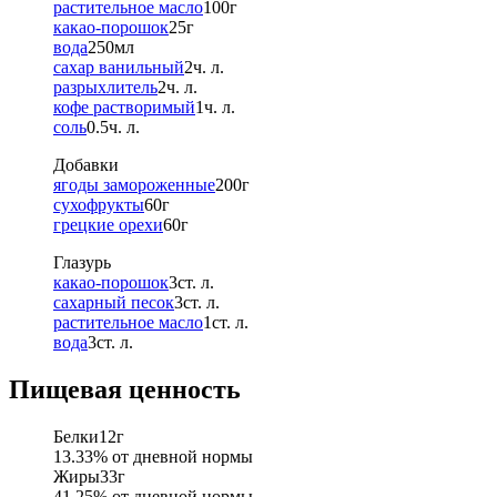
растительное масло
100
г
какао-порошок
25
г
вода
250
мл
сахар ванильный
2
ч. л.
разрыхлитель
2
ч. л.
кофе растворимый
1
ч. л.
соль
0.5
ч. л.
Добавки
ягоды замороженные
200
г
сухофрукты
60
г
грецкие орехи
60
г
Глазурь
какао-порошок
3
ст. л.
сахарный песок
3
ст. л.
растительное масло
1
ст. л.
вода
3
ст. л.
Пищевая ценность
Белки
12
г
13.33
% от дневной нормы
Жиры
33
г
41.25
% от дневной нормы