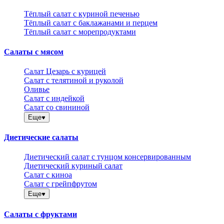
Тёплый салат с куриной печенью
Тёплый салат с баклажанами и перцем
Тёплый салат с морепродуктами
Салаты с мясом
Салат Цезарь с курицей
Салат с телятиной и руколой
Оливье
Салат с индейкой
Салат со свининой
Еще
Диетические салаты
Диетический салат с тунцом консервированным
Диетический куриный салат
Салат с киноа
Салат с грейпфрутом
Еще
Салаты с фруктами