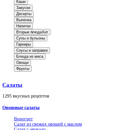
Каши
Закуски
Десерты
Выпечка
Напитки
Вторые блюда
Хит
Супы и бульоны
Гарниры
Соусы и заправки
Блюда из мяса
Овощи
Фрукты
Салаты
1295
вкусных рецептов
Овощные салаты
Винегрет
Салат из свежих овощей с маслом
Салат с авокадо