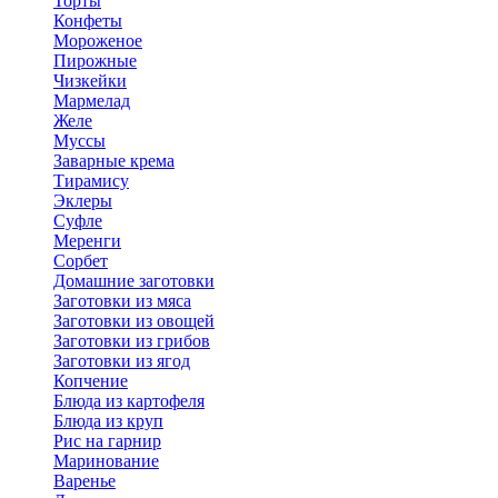
Торты
Конфеты
Мороженое
Пирожные
Чизкейки
Мармелад
Желе
Муссы
Заварные крема
Тирамису
Эклеры
Суфле
Меренги
Сорбет
Домашние заготовки
Заготовки из мяса
Заготовки из овощей
Заготовки из грибов
Заготовки из ягод
Копчение
Блюда из картофеля
Блюда из круп
Рис на гарнир
Маринование
Варенье