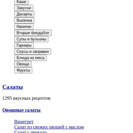
Каши
Закуски
Десерты
Выпечка
Напитки
Вторые блюда
Хит
Супы и бульоны
Гарниры
Соусы и заправки
Блюда из мяса
Овощи
Фрукты
Салаты
1295
вкусных рецептов
Овощные салаты
Винегрет
Салат из свежих овощей с маслом
Салат с авокадо