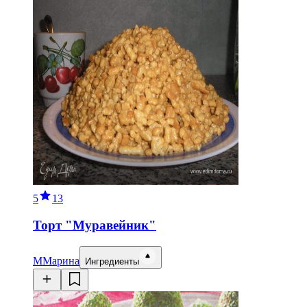
5
13
Торт "Муравейник"
М
Марина
Ингредиенты