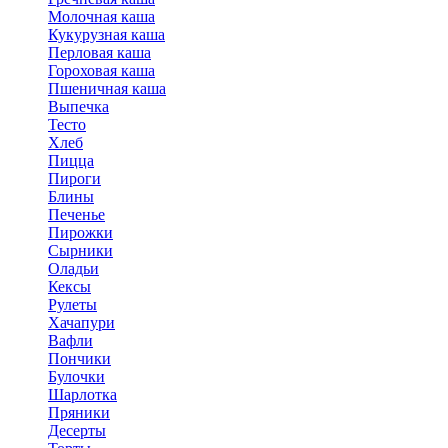
Молочная каша
Кукурузная каша
Перловая каша
Гороховая каша
Пшеничная каша
Выпечка
Тесто
Хлеб
Пицца
Пироги
Блины
Печенье
Пирожки
Сырники
Оладьи
Кексы
Рулеты
Хачапури
Вафли
Пончики
Булочки
Шарлотка
Пряники
Десерты