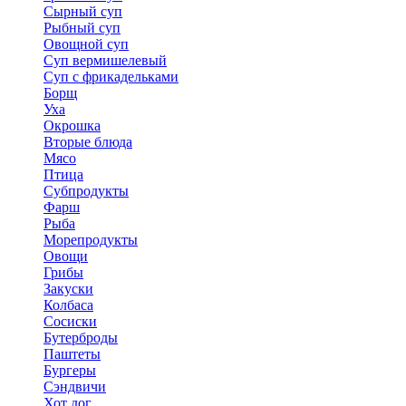
Сырный суп
Рыбный суп
Овощной суп
Суп вермишелевый
Суп с фрикадельками
Борщ
Уха
Окрошка
Вторые блюда
Мясо
Птица
Субпродукты
Фарш
Рыба
Морепродукты
Овощи
Грибы
Закуски
Колбаса
Сосиски
Бутерброды
Паштеты
Бургеры
Сэндвичи
Хот дог