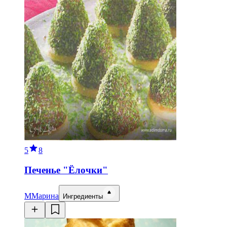
5
8
Печенье "Ёлочки"
М
Марина
Ингредиенты