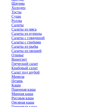
Шаурма
Холодец
Тосты
Суши
Роллы
Салаты
Салаты из мяса
Салаты из курицы
Салаты с говядиной
Салаты с грибами
Салаты из рыбы
Салаты из овощей
Оливье
Винегрет
Греческий салат
Крабовый салат
Салат под шубой
Мимоза
Цезарь
Каши
Пшенная каша
Манная каша
Рисовая каша
Овсяная каша
Гречневая каша