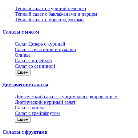
Тёплый салат с куриной печенью
Тёплый салат с баклажанами и перцем
Тёплый салат с морепродуктами
Салаты с мясом
Салат Цезарь с курицей
Салат с телятиной и руколой
Оливье
Салат с индейкой
Салат со свининой
Еще
Диетические салаты
Диетический салат с тунцом консервированным
Диетический куриный салат
Салат с киноа
Салат с грейпфрутом
Еще
Салаты с фруктами