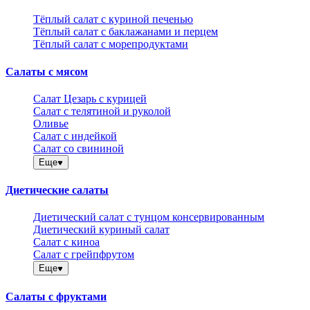
Тёплый салат с куриной печенью
Тёплый салат с баклажанами и перцем
Тёплый салат с морепродуктами
Салаты с мясом
Салат Цезарь с курицей
Салат с телятиной и руколой
Оливье
Салат с индейкой
Салат со свининой
Еще
Диетические салаты
Диетический салат с тунцом консервированным
Диетический куриный салат
Салат с киноа
Салат с грейпфрутом
Еще
Салаты с фруктами