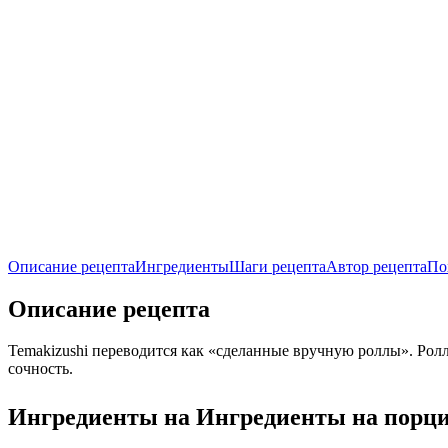
Описание рецепта
Ингредиенты
Шаги рецепта
Автор рецепта
По
Описание рецепта
Temakizushi переводится как «сделанные вручную роллы». Ро
сочность.
Ингредиенты на
Ингредиенты
на порц