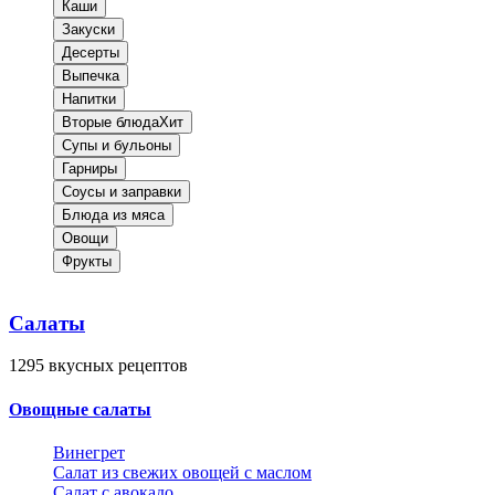
Каши
Закуски
Десерты
Выпечка
Напитки
Вторые блюда
Хит
Супы и бульоны
Гарниры
Соусы и заправки
Блюда из мяса
Овощи
Фрукты
Салаты
1295
вкусных рецептов
Овощные салаты
Винегрет
Салат из свежих овощей с маслом
Салат с авокадо