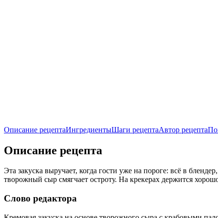
Описание рецепта
Ингредиенты
Шаги рецепта
Автор рецепта
По
Описание рецепта
Эта закуска выручает, когда гости уже на пороге: всё в бленде
творожный сыр смягчает остроту. На крекерах держится хорошо,
Слово редактора
Кремовая закуска на основе творожного сыра с крабовыми пало