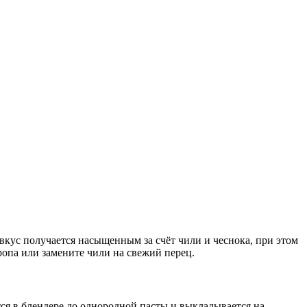
о вкус получается насыщенным за счёт чили и чеснока, при этом
ропа или замените чили на свежий перец.
ся в блендере до однородной пасты и выкладывается на