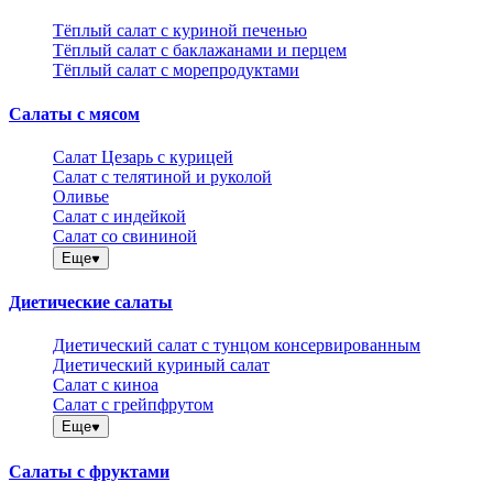
Тёплый салат с куриной печенью
Тёплый салат с баклажанами и перцем
Тёплый салат с морепродуктами
Салаты с мясом
Салат Цезарь с курицей
Салат с телятиной и руколой
Оливье
Салат с индейкой
Салат со свининой
Еще
Диетические салаты
Диетический салат с тунцом консервированным
Диетический куриный салат
Салат с киноа
Салат с грейпфрутом
Еще
Салаты с фруктами