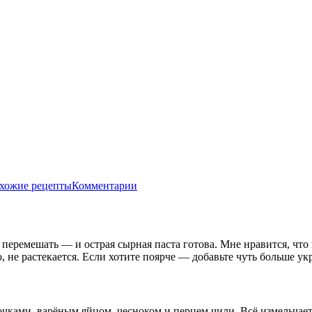
хожие рецепты
Комментарии
р, перемешать — и острая сырная паста готова. Мне нравится, чт
 не растекается. Если хотите поярче — добавьте чуть больше ук
чками, варёным яйцом, чесноком и перцем чили. Всё измельчает