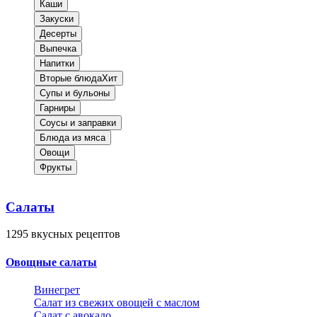
Каши
Закуски
Десерты
Выпечка
Напитки
Вторые блюда
Хит
Супы и бульоны
Гарниры
Соусы и заправки
Блюда из мяса
Овощи
Фрукты
Салаты
1295
вкусных рецептов
Овощные салаты
Винегрет
Салат из свежих овощей с маслом
Салат с авокадо