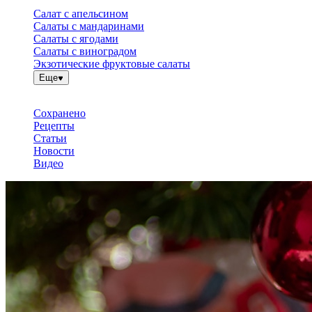
Салат с апельсином
Салаты с мандаринами
Салаты с ягодами
Салаты с виноградом
Экзотические фруктовые салаты
Еще
Сохранено
Рецепты
Статьи
Новости
Видео