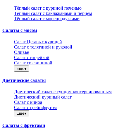
Тёплый салат с куриной печенью
Тёплый салат с баклажанами и перцем
Тёплый салат с морепродуктами
Салаты с мясом
Салат Цезарь с курицей
Салат с телятиной и руколой
Оливье
Салат с индейкой
Салат со свининой
Еще
Диетические салаты
Диетический салат с тунцом консервированным
Диетический куриный салат
Салат с киноа
Салат с грейпфрутом
Еще
Салаты с фруктами