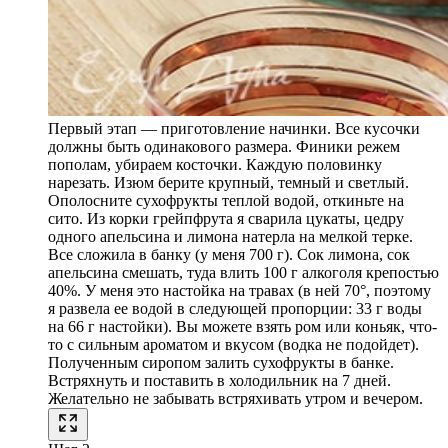
Первый этап — приготовление начинки. Все кусочки
должны быть одинакового размера. Финики режем
пополам, убираем косточки. Каждую половинку
нарезать. Изюм берите крупный, темный и светлый.
Ополосните сухофрукты теплой водой, откиньте на
сито. Из корки грейпфрута я сварила цукаты, цедру
одного апельсина и лимона натерла на мелкой терке.
Все сложила в банку (у меня 700 г). Сок лимона, сок
апельсина смешать, туда влить 100 г алкоголя крепостью
40%. У меня это настойка на травах (в ней 70°, поэтому
я развела ее водой в следующей пропорции: 33 г воды
на 66 г настойки). Вы можете взять ром или коньяк, что-
то с сильным ароматом и вкусом (водка не подойдет).
Полученным сиропом залить сухофрукты в банке.
Встряхнуть и поставить в холодильник на 7 дней.
Желательно не забывать встряхивать утром и вечером.