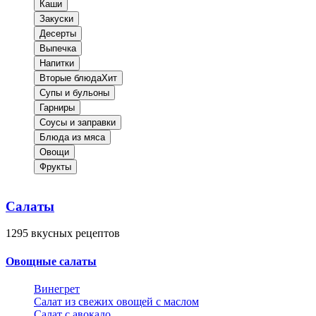
Каши
Закуски
Десерты
Выпечка
Напитки
Вторые блюда
Хит
Супы и бульоны
Гарниры
Соусы и заправки
Блюда из мяса
Овощи
Фрукты
Салаты
1295
вкусных рецептов
Овощные салаты
Винегрет
Салат из свежих овощей с маслом
Салат с авокадо