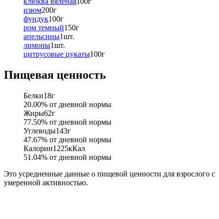
клюква вяленая
100
г
изюм
200
г
фундук
100
г
ром темный
150
г
апельсины
1
шт.
лимоны
1
шт.
цитрусовые цукаты
100
г
Пищевая ценность
Белки
18
г
20.00
% от дневной нормы
Жиры
62
г
77.50
% от дневной нормы
Углеводы
143
г
47.67
% от дневной нормы
Калории
1225
кКал
51.04
% от дневной нормы
Это усредненные данные о пищевой ценности для взрослого с
умеренной активностью.