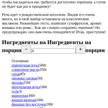
чтобы насладиться им, требуется достаточно терпения, а готов
он будет как раз к празднику!
Речь идет о рождественском штоллене. Видов его очень
много, но я свой выбор остановила на классическом
масляном. Нежнейшее тесто, изобилие сухофруктов, аромат
коньяка или рома... Как же сложно сохранять терпение! Но
предупреждаю, оно вам очень понадобится! Итак, приступим!
Ингредиенты на
Ингредиенты
на
порции
порции
Основные
пшеничная мука
500
г
сливочное масло
350
г
сахар
85
г
дрожжи свежие
50
г
молоко
250
г
миндальная мука
100
г
соль
3
г
марципан
300
г
вишня вяленая
100
г
финики без косточек
100
г