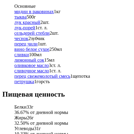
Основные
мидии в раковинах
1
кг
тыква
500
г
лук красный
2
шт.
лук-порей
1
ст. л.
сельдерей стебли
2
шт.
чеснок
2
зубчик
перец чили
1
шт.
вино белое сухое
250
мл
сливки
100
мл
лимонный сок
15
мл
оливковое масло
3
ст. л.
сливочное масло
1
ст. л.
перец свежемолотый смесь
1
щепотка
петрушка
1
горсть
Пищевая ценность
Белки
33
г
36.67
% от дневной нормы
Жиры
26
г
32.50
% от дневной нормы
Углеводы
31
г
10.33
% от дневной нормы