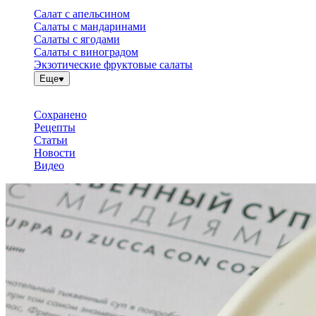
Салат с апельсином
Салаты с мандаринами
Салаты с ягодами
Салаты с виноградом
Экзотические фруктовые салаты
Еще
Сохранено
Рецепты
Статьи
Новости
Видео