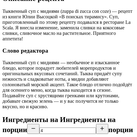
Тыквенный суп с мидиями (zuppa di zucca con coze) — рецепт
из книги Юлии Высоцкой «В поисках тирамису». Суп,
приготовленный по этому рецепту подавался в ресторане La
Scala. Я внесла изменение, заменила сливки на кокосовые
сливки, сливочное масло на растительное. Приятного
аппетита!
Слово редактора
Тыквенный суп с мидиями — необычное и изысканное
блюдо, которое порадует любителей морепродуктов и
оригинальных вкусовых сочетаний. Тыква придаёт супу
нежность и сладковатые ноты, а мидии добавляют
солоноватый морской акцент. Такое блюдо отлично подойдёт
для осеннего меню, когда тыква находится в сезоне.
Подавайте суп с хрустящими гренками или крутонами,
добавьте свежую зелень — и у вас получится не только
вкусно, но и красиво.
Ингредиенты на
Ингредиенты
на
порции
порции