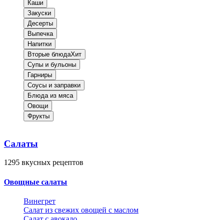
Каши
Закуски
Десерты
Выпечка
Напитки
Вторые блюда
Хит
Супы и бульоны
Гарниры
Соусы и заправки
Блюда из мяса
Овощи
Фрукты
Салаты
1295
вкусных рецептов
Овощные салаты
Винегрет
Салат из свежих овощей с маслом
Салат с авокадо