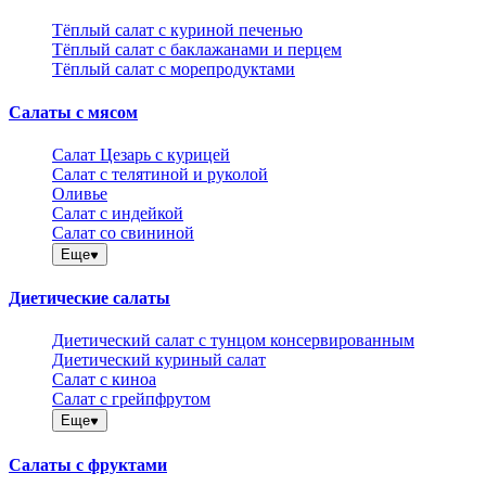
Тёплый салат с куриной печенью
Тёплый салат с баклажанами и перцем
Тёплый салат с морепродуктами
Салаты с мясом
Салат Цезарь с курицей
Салат с телятиной и руколой
Оливье
Салат с индейкой
Салат со свининой
Еще
Диетические салаты
Диетический салат с тунцом консервированным
Диетический куриный салат
Салат с киноа
Салат с грейпфрутом
Еще
Салаты с фруктами