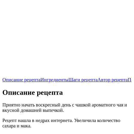
Описание рецепта
Ингредиенты
Шаги рецепта
Автор рецепта
По
Описание рецепта
Приятно начать воскресный день с чашкой ароматного чая и
вкусной домашней выпечкой.
Рецепт нашла в недрах интернета. Увеличила количество
сахара и мака.