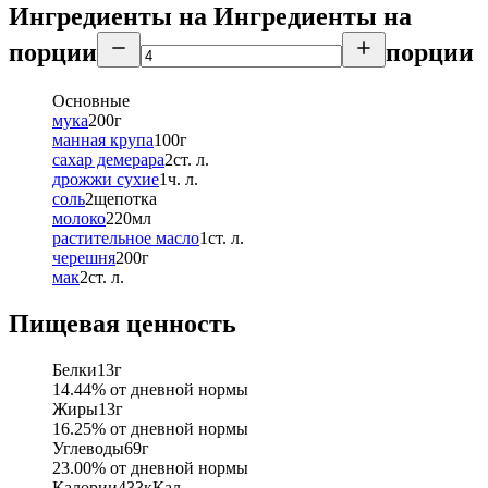
Ингредиенты на
Ингредиенты
на
порции
порции
Основные
мука
200
г
манная крупа
100
г
сахар демерара
2
ст. л.
дрожжи сухие
1
ч. л.
соль
2
щепотка
молоко
220
мл
растительное масло
1
ст. л.
черешня
200
г
мак
2
ст. л.
Пищевая ценность
Белки
13
г
14.44
% от дневной нормы
Жиры
13
г
16.25
% от дневной нормы
Углеводы
69
г
23.00
% от дневной нормы
Калории
433
кКал