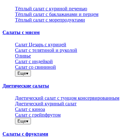
Тёплый салат с куриной печенью
Тёплый салат с баклажанами и перцем
Тёплый салат с морепродуктами
Салаты с мясом
Салат Цезарь с курицей
Салат с телятиной и руколой
Оливье
Салат с индейкой
Салат со свининой
Еще
Диетические салаты
Диетический салат с тунцом консервированным
Диетический куриный салат
Салат с киноа
Салат с грейпфрутом
Еще
Салаты с фруктами