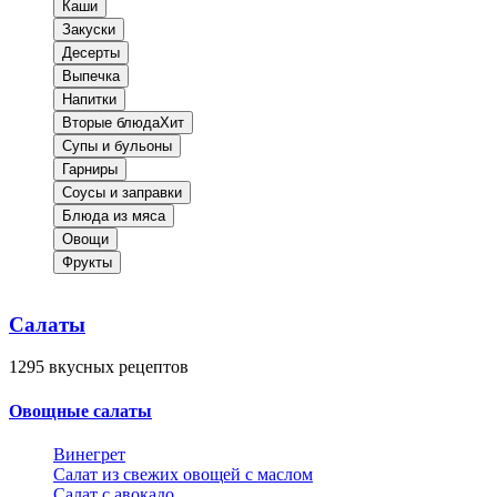
Каши
Закуски
Десерты
Выпечка
Напитки
Вторые блюда
Хит
Супы и бульоны
Гарниры
Соусы и заправки
Блюда из мяса
Овощи
Фрукты
Салаты
1295
вкусных рецептов
Овощные салаты
Винегрет
Салат из свежих овощей с маслом
Салат с авокадо