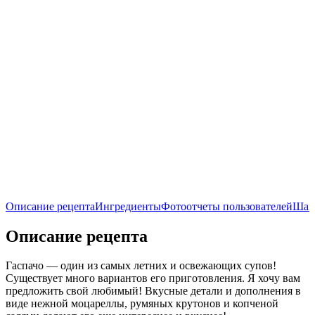
Описание рецепта
Ингредиенты
Фотоотчеты пользователей
Шаг
Описание рецепта
Гаспачо — один из самых летних и освежающих супов!
Существует много вариантов его приготовления. Я хочу вам
предложить свой любимый! Вкусные детали и дополнения в
виде нежной моцареллы, румяных крутонов и копченой