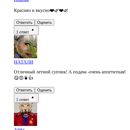
Красиво и вкусно❤️🌿❤️🌿
Ответить
Оценить
1
ответ
НАТАЛИ
Отличный летний супчик! А подача -очень аппетитная!
😋😍🍵👍
Ответить
Оценить
1
ответ
Aleks