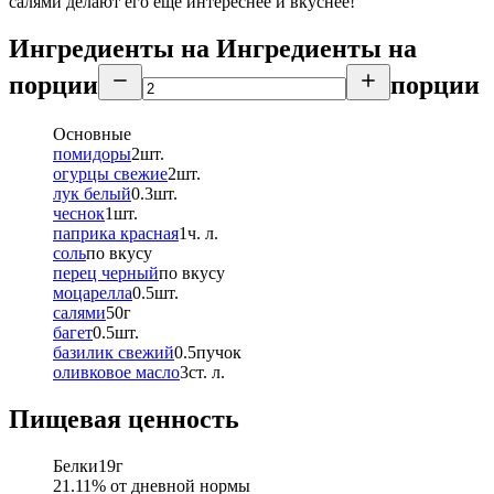
салями делают его еще интереснее и вкуснее!
Ингредиенты на
Ингредиенты
на
порции
порции
Основные
помидоры
2
шт.
огурцы свежие
2
шт.
лук белый
0.3
шт.
чеснок
1
шт.
паприка красная
1
ч. л.
соль
по вкусу
перец черный
по вкусу
моцарелла
0.5
шт.
салями
50
г
багет
0.5
шт.
базилик свежий
0.5
пучок
оливковое масло
3
ст. л.
Пищевая ценность
Белки
19
г
21.11
% от дневной нормы