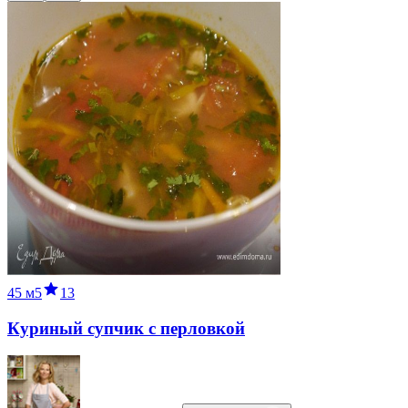
45 м
5
13
Куриный супчик с перловкой