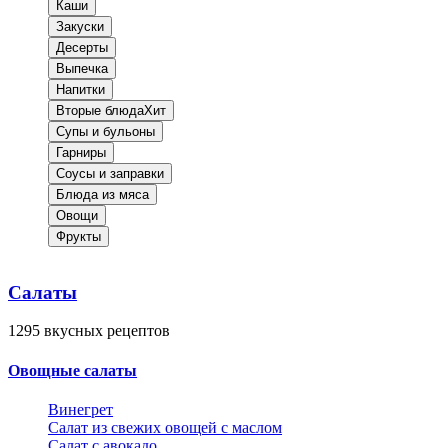
Каши
Закуски
Десерты
Выпечка
Напитки
Вторые блюда
Хит
Супы и бульоны
Гарниры
Соусы и заправки
Блюда из мяса
Овощи
Фрукты
Салаты
1295
вкусных рецептов
Овощные салаты
Винегрет
Салат из свежих овощей с маслом
Салат с авокадо