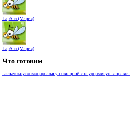
LapSha (Мария)
LapSha (Мария)
Что готовим
гаспачо
крутон
моцарелла
суп овощной с огурцами
суп заправоч