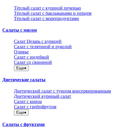
Тёплый салат с куриной печенью
Тёплый салат с баклажанами и перцем
Тёплый салат с морепродуктами
Салаты с мясом
Салат Цезарь с курицей
Салат с телятиной и руколой
Оливье
Салат с индейкой
Салат со свининой
Еще
Диетические салаты
Диетический салат с тунцом консервированным
Диетический куриный салат
Салат с киноа
Салат с грейпфрутом
Еще
Салаты с фруктами