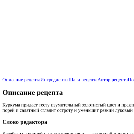
Описание рецепта
Ингредиенты
Шаги рецепта
Автор рецепта
По
Описание рецепта
Куркума придаст тесту изумительный золотистый цвет и практи
порей и салатный сгладит остроту и уменьшит резкий луковый 
Слово редактора
Кулебяка с курицей на дрожжевом тесте — закрытый пирог с с