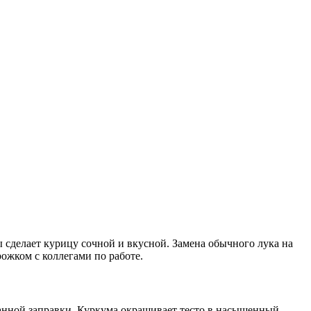
 сделает курицу сочной и вкусной. Замена обычного лука на
рожком с коллегами по работе.
танной заправки. Куркума окрашивает тесто в насыщенный