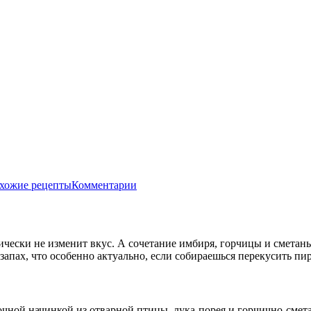
хожие рецепты
Комментарии
чески не изменит вкус. А сочетание имбиря, горчицы и сметаны
запах, что особенно актуально, если собираешься перекусить пи
очной начинкой из отварной птицы, лука-порея и горчично-сме