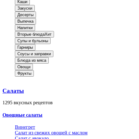
Каши
Закуски
Десерты
Выпечка
Напитки
Вторые блюда
Хит
Супы и бульоны
Гарниры
Соусы и заправки
Блюда из мяса
Овощи
Фрукты
Салаты
1295
вкусных рецептов
Овощные салаты
Винегрет
Салат из свежих овощей с маслом
Салат с авокадо