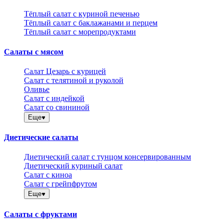
Тёплый салат с куриной печенью
Тёплый салат с баклажанами и перцем
Тёплый салат с морепродуктами
Салаты с мясом
Салат Цезарь с курицей
Салат с телятиной и руколой
Оливье
Салат с индейкой
Салат со свининой
Еще
Диетические салаты
Диетический салат с тунцом консервированным
Диетический куриный салат
Салат с киноа
Салат с грейпфрутом
Еще
Салаты с фруктами