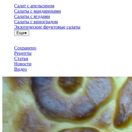
Салат с апельсином
Салаты с мандаринами
Салаты с ягодами
Салаты с виноградом
Экзотические фруктовые салаты
Еще
Сохранено
Рецепты
Статьи
Новости
Видео