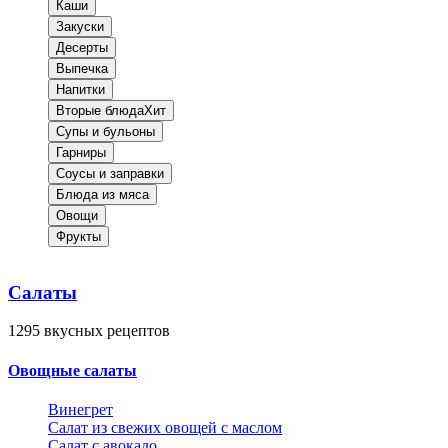
Каши
Закуски
Десерты
Выпечка
Напитки
Вторые блюда
Хит
Супы и бульоны
Гарниры
Соусы и заправки
Блюда из мяса
Овощи
Фрукты
Салаты
1295
вкусных рецептов
Овощные салаты
Винегрет
Салат из свежих овощей с маслом
Салат с авокадо