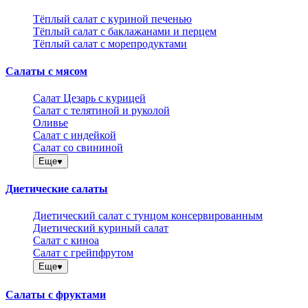
Тёплый салат с куриной печенью
Тёплый салат с баклажанами и перцем
Тёплый салат с морепродуктами
Салаты с мясом
Салат Цезарь с курицей
Салат с телятиной и руколой
Оливье
Салат с индейкой
Салат со свининой
Еще
Диетические салаты
Диетический салат с тунцом консервированным
Диетический куриный салат
Салат с киноа
Салат с грейпфрутом
Еще
Салаты с фруктами