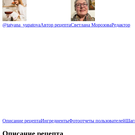
@tatyana_yupatova
Автор рецепта
Светлана Морозова
Редактор
Описание рецепта
Ингредиенты
Фотоотчеты пользователей
Шаг
Описание рецепта