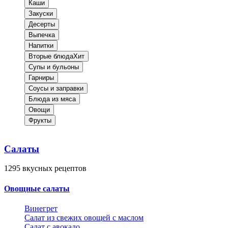
Каши
Закуски
Десерты
Выпечка
Напитки
Вторые блюда
Хит
Супы и бульоны
Гарниры
Соусы и заправки
Блюда из мяса
Овощи
Фрукты
Салаты
1295
вкусных рецептов
Овощные салаты
Винегрет
Салат из свежих овощей с маслом
Салат с авокадо