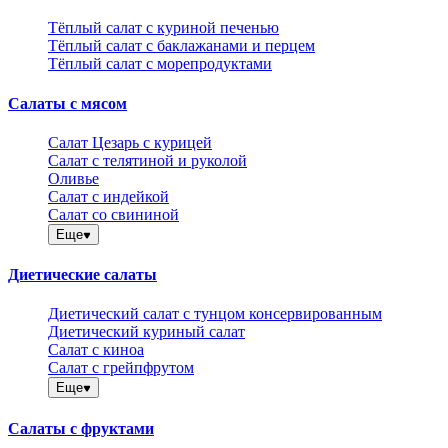
Тёплый салат с куриной печенью
Тёплый салат с баклажанами и перцем
Тёплый салат с морепродуктами
Салаты с мясом
Салат Цезарь с курицей
Салат с телятиной и руколой
Оливье
Салат с индейкой
Салат со свининой
Еще
Диетические салаты
Диетический салат с тунцом консервированным
Диетический куриный салат
Салат с киноа
Салат с грейпфрутом
Еще
Салаты с фруктами