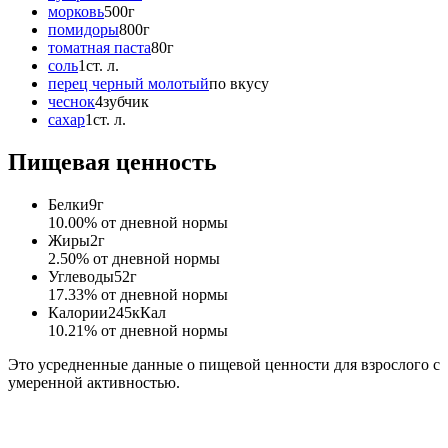
морковь
500
г
помидоры
800
г
томатная паста
80
г
соль
1
ст. л.
перец черный молотый
по вкусу
чеснок
4
зубчик
сахар
1
ст. л.
Пищевая ценность
Белки
9
г
10.00
% от дневной нормы
Жиры
2
г
2.50
% от дневной нормы
Углеводы
52
г
17.33
% от дневной нормы
Калории
245
кКал
10.21
% от дневной нормы
Это усредненные данные о пищевой ценности для взрослого с
умеренной активностью.