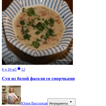
6 ч
10 м
5
12
Суп из белой фасоли со сморчками
Юлия Высоцкая
Ингредиенты