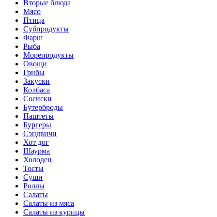
Вторые блюда
Мясо
Птица
Субпродукты
Фарш
Рыба
Морепродукты
Овощи
Грибы
Закуски
Колбаса
Сосиски
Бутерброды
Паштеты
Бургеры
Сэндвичи
Хот дог
Шаурма
Холодец
Тосты
Суши
Роллы
Салаты
Салаты из мяса
Салаты из курицы