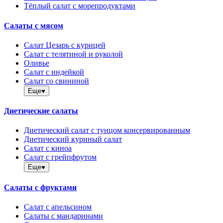
Тёплый салат с морепродуктами
Салаты с мясом
Салат Цезарь с курицей
Салат с телятиной и руколой
Оливье
Салат с индейкой
Салат со свининой
Еще
Диетические салаты
Диетический салат с тунцом консервированным
Диетический куриный салат
Салат с киноа
Салат с грейпфрутом
Еще
Салаты с фруктами
Салат с апельсином
Салаты с мандаринами