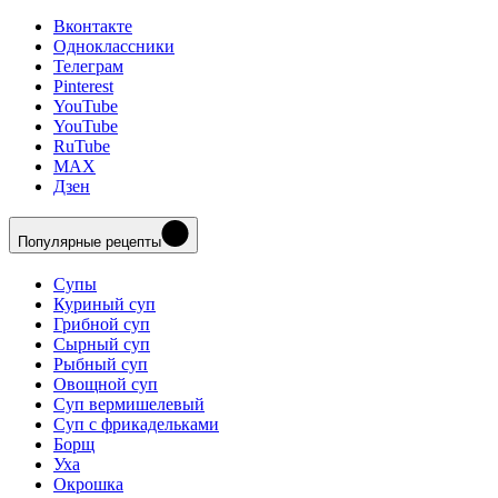
Вконтакте
Одноклассники
Телеграм
Pinterest
YouTube
YouTube
RuTube
MAX
Дзен
Популярные рецепты
Супы
Куриный суп
Грибной суп
Сырный суп
Рыбный суп
Овощной суп
Суп вермишелевый
Суп с фрикадельками
Борщ
Уха
Окрошка