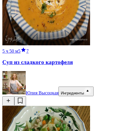
5 ч
50 м
5
7
Суп из сладкого картофеля
Юлия Высоцкая
Ингредиенты