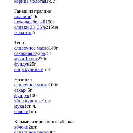
корица молотая
1
ч. л.
Ганаш из пралине
пралине
50
г
шоколад белый
100
г
сливки 33–35%
215
мл
желатин
2
г
Тесто
сливочное масло
140
г
сахарная пудра
75
г
мука 1 сорт
230
г
фундук
25
г
яйца куриные
1
шт.
Начинка
сливочное масло
100
г
сахар
45
г
фундук
100
г
яйца куриные
1
шт.
мука
1
ст. л.
яблоки
1
шт.
Карамелизированные яблоки
яблоки
2
шт.
сливочное масло
40
г