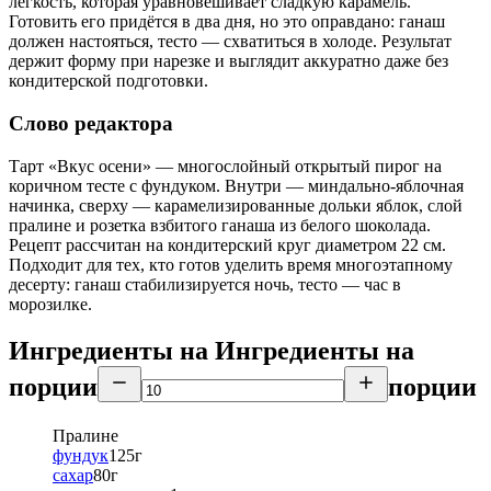
лёгкость, которая уравновешивает сладкую карамель.
Готовить его придётся в два дня, но это оправдано: ганаш
должен настояться, тесто — схватиться в холоде. Результат
держит форму при нарезке и выглядит аккуратно даже без
кондитерской подготовки.
Слово редактора
Тарт «Вкус осени» — многослойный открытый пирог на
коричном тесте с фундуком. Внутри — миндально-яблочная
начинка, сверху — карамелизированные дольки яблок, слой
пралине и розетка взбитого ганаша из белого шоколада.
Рецепт рассчитан на кондитерский круг диаметром 22 см.
Подходит для тех, кто готов уделить время многоэтапному
десерту: ганаш стабилизируется ночь, тесто — час в
морозилке.
Ингредиенты на
Ингредиенты
на
порции
порции
Пралине
фундук
125
г
сахар
80
г