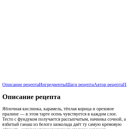
Описание рецепта
Ингредиенты
Шаги рецепта
Автор рецепта
По
Описание рецепта
Яблочная кислинка, карамель, тёплая корица и ореховое
пралине — в этом тарте осень чувствуется в каждом слое.
Тесто с фундуком получается рассыпчатым, начинка сочной, а
взбитый ганаш из белого шоколада даёт ту самую кремовую