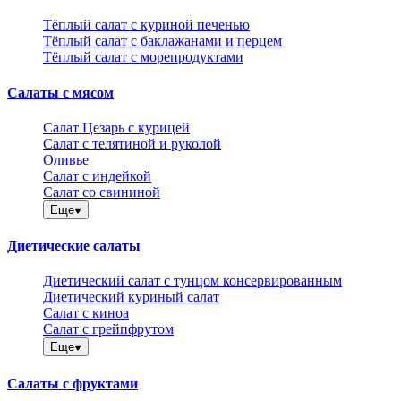
Тёплый салат с куриной печенью
Тёплый салат с баклажанами и перцем
Тёплый салат с морепродуктами
Салаты с мясом
Салат Цезарь с курицей
Салат с телятиной и руколой
Оливье
Салат с индейкой
Салат со свининой
Еще
Диетические салаты
Диетический салат с тунцом консервированным
Диетический куриный салат
Салат с киноа
Салат с грейпфрутом
Еще
Салаты с фруктами