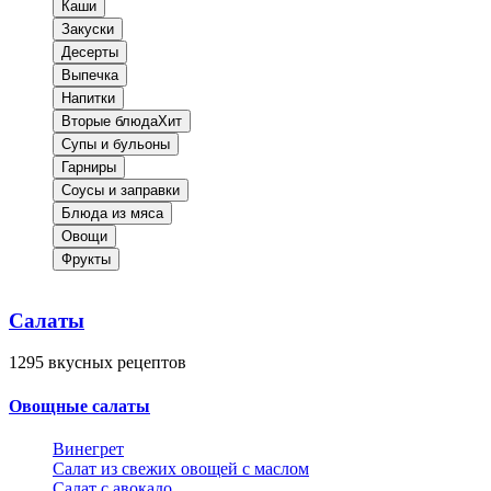
Каши
Закуски
Десерты
Выпечка
Напитки
Вторые блюда
Хит
Супы и бульоны
Гарниры
Соусы и заправки
Блюда из мяса
Овощи
Фрукты
Салаты
1295
вкусных рецептов
Овощные салаты
Винегрет
Салат из свежих овощей с маслом
Салат с авокадо