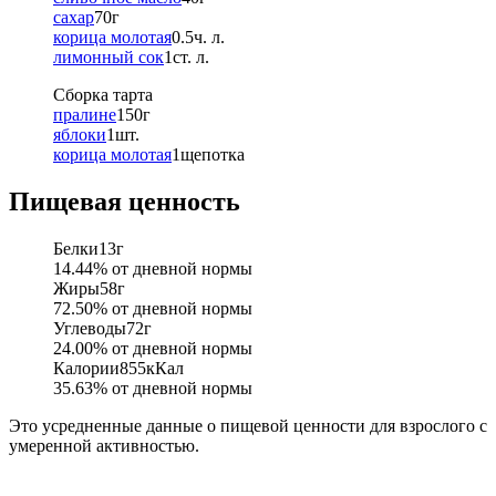
сахар
70
г
корица молотая
0.5
ч. л.
лимонный сок
1
ст. л.
Сборка тарта
пралине
150
г
яблоки
1
шт.
корица молотая
1
щепотка
Пищевая ценность
Белки
13
г
14.44
% от дневной нормы
Жиры
58
г
72.50
% от дневной нормы
Углеводы
72
г
24.00
% от дневной нормы
Калории
855
кКал
35.63
% от дневной нормы
Это усредненные данные о пищевой ценности для взрослого с
умеренной активностью.