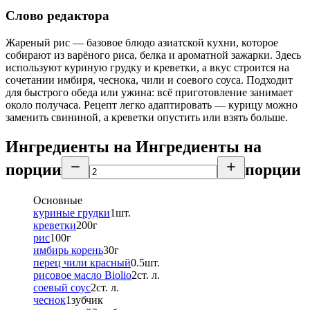
Слово редактора
Жареный рис — базовое блюдо азиатской кухни, которое
собирают из варёного риса, белка и ароматной зажарки. Здесь
используют куриную грудку и креветки, а вкус строится на
сочетании имбиря, чеснока, чили и соевого соуса. Подходит
для быстрого обеда или ужина: всё приготовление занимает
около получаса. Рецепт легко адаптировать — курицу можно
заменить свининой, а креветки опустить или взять больше.
Ингредиенты на
Ингредиенты
на
порции
порции
Основные
куриные грудки
1
шт.
креветки
200
г
рис
100
г
имбирь корень
30
г
перец чили красный
0.5
шт.
рисовое масло Biolio
2
ст. л.
соевый соус
2
ст. л.
чеснок
1
зубчик