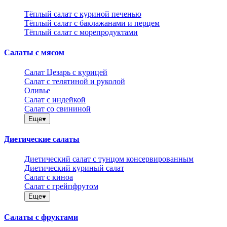
Тёплый салат с куриной печенью
Тёплый салат с баклажанами и перцем
Тёплый салат с морепродуктами
Салаты с мясом
Салат Цезарь с курицей
Салат с телятиной и руколой
Оливье
Салат с индейкой
Салат со свининой
Еще
Диетические салаты
Диетический салат с тунцом консервированным
Диетический куриный салат
Салат с киноа
Салат с грейпфрутом
Еще
Салаты с фруктами