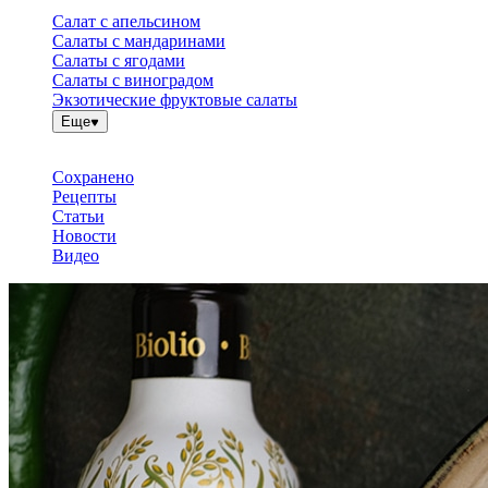
Салат с апельсином
Салаты с мандаринами
Салаты с ягодами
Салаты с виноградом
Экзотические фруктовые салаты
Еще
Сохранено
Рецепты
Статьи
Новости
Видео