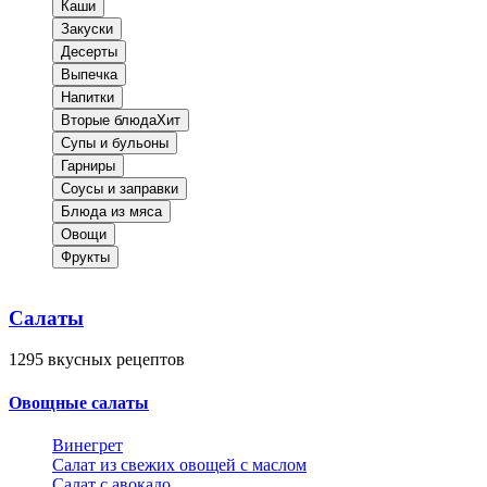
Каши
Закуски
Десерты
Выпечка
Напитки
Вторые блюда
Хит
Супы и бульоны
Гарниры
Соусы и заправки
Блюда из мяса
Овощи
Фрукты
Салаты
1295
вкусных рецептов
Овощные салаты
Винегрет
Салат из свежих овощей с маслом
Салат с авокадо