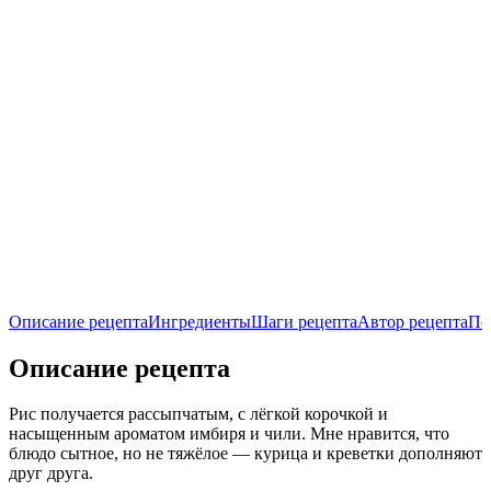
Описание рецепта
Ингредиенты
Шаги рецепта
Автор рецепта
По
Описание рецепта
Рис получается рассыпчатым, с лёгкой корочкой и
насыщенным ароматом имбиря и чили. Мне нравится, что
блюдо сытное, но не тяжёлое — курица и креветки дополняют
друг друга.