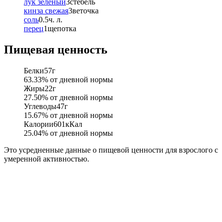
лук зеленый
3
стебель
кинза свежая
3
веточка
соль
0.5
ч. л.
перец
1
щепотка
Пищевая ценность
Белки
57
г
63.33
% от дневной нормы
Жиры
22
г
27.50
% от дневной нормы
Углеводы
47
г
15.67
% от дневной нормы
Калории
601
кКал
25.04
% от дневной нормы
Это усредненные данные о пищевой ценности для взрослого с
умеренной активностью.