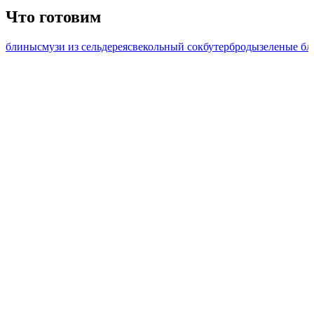
Что готовим
блины
смузи из сельдерея
свекольный сок
бутерброды
зеленые б