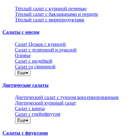
Тёплый салат с куриной печенью
Тёплый салат с баклажанами и перцем
Тёплый салат с морепродуктами
Салаты с мясом
Салат Цезарь с курицей
Салат с телятиной и руколой
Оливье
Салат с индейкой
Салат со свининой
Еще
Диетические салаты
Диетический салат с тунцом консервированным
Диетический куриный салат
Салат с киноа
Салат с грейпфрутом
Еще
Салаты с фруктами