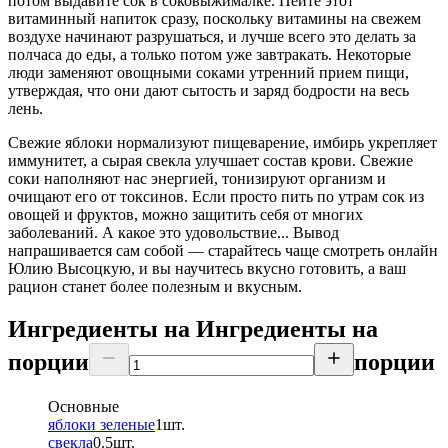
потом выдавите сок в соковыжималке. Пейте этот
витаминный напиток сразу, поскольку витамины на свежем
воздухе начинают разрушаться, и лучше всего это делать за
полчаса до еды, а только потом уже завтракать. Некоторые
люди заменяют овощными соками утренний прием пищи,
утверждая, что они дают сытость и заряд бодрости на весь
лень.
Свежие яблоки нормализуют пищеварение, имбирь укрепляет
иммунитет, а сырая свекла улучшает состав крови. Свежие
соки наполняют нас энергией, тонизируют организм и
очищают его от токсинов. Если просто пить по утрам сок из
овощей и фруктов, можно защитить себя от многих
заболеваний. А какое это удовольствие... Вывод
напрашивается сам собой — старайтесь чаще смотреть онлайн
Юлию Высоцкую, и вы научитесь вкусно готовить, а ваш
рацион станет более полезным и вкусным.
Ингредиенты на
Ингредиенты
на
порции
порции
Основные
яблоки зеленые
1
шт.
свекла
0.5
шт.