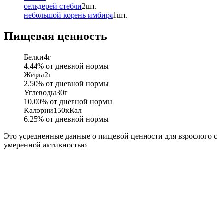
сельдерей стебли
2
шт.
небольшой корень имбиря
1
шт.
Пищевая ценность
Белки
4
г
4.44
% от дневной нормы
Жиры
2
г
2.50
% от дневной нормы
Углеводы
30
г
10.00
% от дневной нормы
Калории
150
кКал
6.25
% от дневной нормы
Это усредненные данные о пищевой ценности для взрослого с
умеренной активностью.