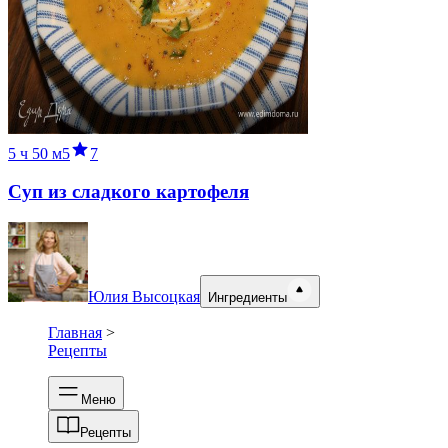
5 ч
50 м
5
7
Суп из сладкого картофеля
Юлия Высоцкая
Ингредиенты
Главная
>
Рецепты
Меню
Рецепты