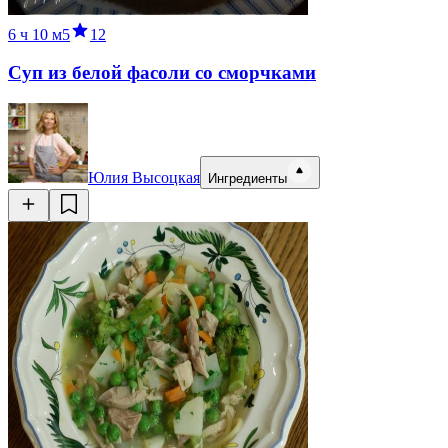
6 ч
10 м
5
12
Суп из белой фасоли со сморчками
Юлия Высоцкая
Ингредиенты