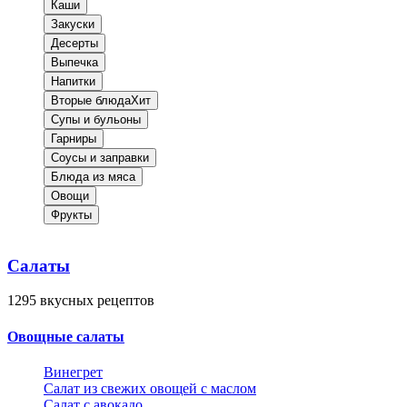
Каши
Закуски
Десерты
Выпечка
Напитки
Вторые блюда
Хит
Супы и бульоны
Гарниры
Соусы и заправки
Блюда из мяса
Овощи
Фрукты
Салаты
1295
вкусных рецептов
Овощные салаты
Винегрет
Салат из свежих овощей с маслом
Салат с авокадо