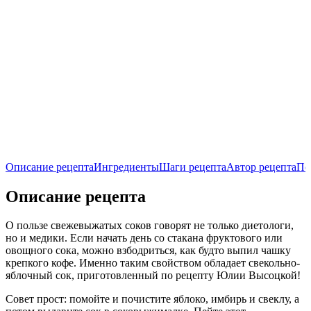
Описание рецепта
Ингредиенты
Шаги рецепта
Автор рецепта
По
Описание рецепта
О пользе свежевыжатых соков говорят не только диетологи,
но и медики. Если начать день со стакана фруктового или
овощного сока, можно взбодриться, как будто выпил чашку
крепкого кофе. Именно таким свойством обладает свекольно-
яблочный сок, приготовленный по рецепту Юлии Высоцкой!
Совет прост: помойте и почистите яблоко, имбирь и свеклу, а