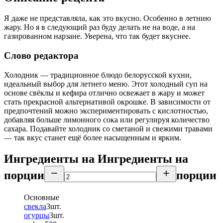
Я даже не представляла, как это вкусно. Особенно в летнию
жару. Но я в следующий раз буду делать не на воде, а на
газированном нарзане. Уверена, что так будет вкуснее.
Слово редактора
Холодник — традиционное блюдо белорусской кухни,
идеальный выбор для летнего меню. Этот холодный суп на
основе свёклы и кефира отлично освежает в жару и может
стать прекрасной альтернативой окрошке. В зависимости от
предпочтений можно экспериментировать с кислотностью,
добавляя больше лимонного сока или регулируя количество
сахара. Подавайте холодник со сметаной и свежими травами
— так вкус станет ещё более насыщенным и ярким.
Ингредиенты на
Ингредиенты
на
порции
порции
Основные
свекла
3
шт.
огурцы
3
шт.