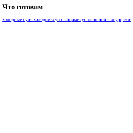
Что готовим
холодные супы
холодник
суп с яйцами
суп овощной с огурцами
с