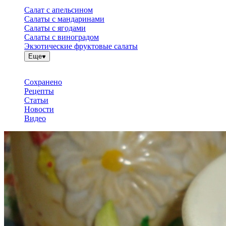
Салат с апельсином
Салаты с мандаринами
Салаты с ягодами
Салаты с виноградом
Экзотические фруктовые салаты
Еще
Сохранено
Рецепты
Статьи
Новости
Видео