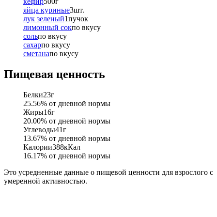
кефир
500
г
яйца куриные
3
шт.
лук зеленый
1
пучок
лимонный сок
по вкусу
соль
по вкусу
сахар
по вкусу
сметана
по вкусу
Пищевая ценность
Белки
23
г
25.56
% от дневной нормы
Жиры
16
г
20.00
% от дневной нормы
Углеводы
41
г
13.67
% от дневной нормы
Калории
388
кКал
16.17
% от дневной нормы
Это усредненные данные о пищевой ценности для взрослого с
умеренной активностью.