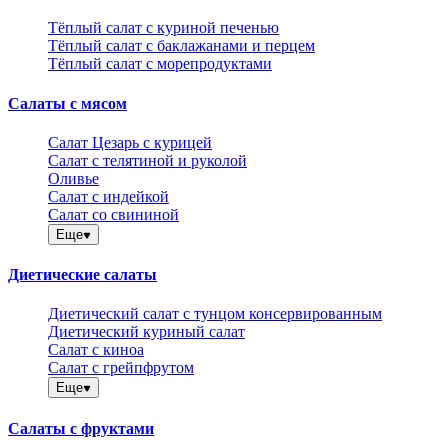
Тёплый салат с куриной печенью
Тёплый салат с баклажанами и перцем
Тёплый салат с морепродуктами
Салаты с мясом
Салат Цезарь с курицей
Салат с телятиной и руколой
Оливье
Салат с индейкой
Салат со свининой
Еще
Диетические салаты
Диетический салат с тунцом консервированным
Диетический куриный салат
Салат с киноа
Салат с грейпфрутом
Еще
Салаты с фруктами