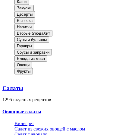
Каши
Закуски
Десерты
Выпечка
Напитки
Вторые блюда
Хит
Супы и бульоны
Гарниры
Соусы и заправки
Блюда из мяса
Овощи
Фрукты
Салаты
1295
вкусных рецептов
Овощные салаты
Винегрет
Салат из свежих овощей с маслом
Салат с авокадо