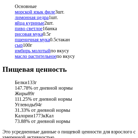
Основные
морской язык филе
3
шт.
лимонная цедра
1
шт.
яйца куриные
2
шт.
пиво светлое
1
банка
рисовая мука
0.5
г
пшеничная мука
0.5
стакан
сыр
100
г
имбирь молотый
по вкусу
масло растительное
по вкусу
Пищевая ценность
Белки
133
г
147.78
% от дневной нормы
Жиры
89
г
111.25
% от дневной нормы
Углеводы
94
г
31.33
% от дневной нормы
Калории
1773
кКал
73.88
% от дневной нормы
Это усредненные данные о пищевой ценности для взрослого с
умеренной активностью.