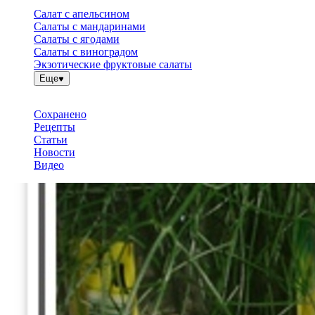
Салат с апельсином
Салаты с мандаринами
Салаты с ягодами
Салаты с виноградом
Экзотические фруктовые салаты
Еще
Сохранено
Рецепты
Статьи
Новости
Видео