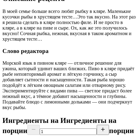
В моей семье больше всего любят рыбку в кляре. Маленькие
кусочки рыбы в хрустящем тесте…Это так вкусно. На этот раз
я решила сделать в кляре полностью филе. И не просто в
кляре, а в кляре на пиве и сыре. Ох, как же это получилось
вкусно! Сочная рыбка, нежная, вкусная в таком ароматном и
хрустящем тесте…
Слово редактора
Морской язык в пивном кляре — отличное решение для
ужина, который удивит ваших близких. Пиво в кляре придаёт
рыбе неповторимый аромат и лёгкую горчинку, а сыр
добавляет сытности и насыщенности. Такая рыба хорошо
подойдёт к лёгким овощным салатам или отварному рису.
Экспериментируйте с видами пива — светлое придаст более
нежный вкус, а тёмное добавит насыщенности и глубины.
Подавайте блюдо с лимонными дольками — они подчеркнут
вкус рыбы.
Ингредиенты на
Ингредиенты
на
порции
порции