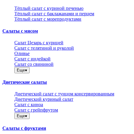
Тёплый салат с куриной печенью
Тёплый салат с баклажанами и перцем
Тёплый салат с морепродуктами
Салаты с мясом
Салат Цезарь с курицей
Салат с телятиной и руколой
Оливье
Салат с индейкой
Салат со свининой
Еще
Диетические салаты
Диетический салат с тунцом консервированным
Диетический куриный салат
Салат с киноа
Салат с грейпфрутом
Еще
Салаты с фруктами