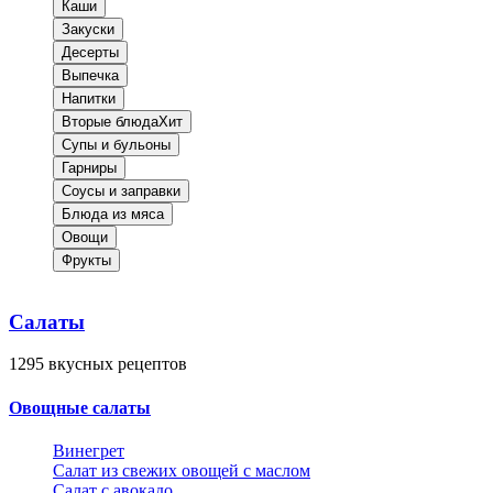
Каши
Закуски
Десерты
Выпечка
Напитки
Вторые блюда
Хит
Супы и бульоны
Гарниры
Соусы и заправки
Блюда из мяса
Овощи
Фрукты
Салаты
1295
вкусных рецептов
Овощные салаты
Винегрет
Салат из свежих овощей с маслом
Салат с авокадо