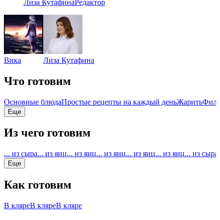
Лиза Кутафина
Редактор
Вика
Лиза Кутафина
Что готовим
Основные блюда
Простые рецепты на каждый день
Жарить
Филе
Еще
Из чего готовим
... из сыра
... из яиц
... из яиц
... из яиц
... из яиц
... из яиц
... из сыра
Еще
Как готовим
В кляре
В кляре
В кляре