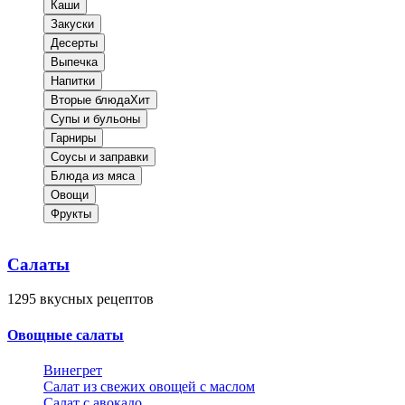
Каши
Закуски
Десерты
Выпечка
Напитки
Вторые блюда
Хит
Супы и бульоны
Гарниры
Соусы и заправки
Блюда из мяса
Овощи
Фрукты
Салаты
1295
вкусных рецептов
Овощные салаты
Винегрет
Салат из свежих овощей с маслом
Салат с авокадо