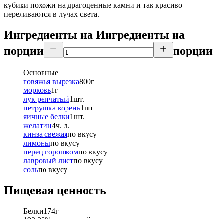
кубики похожи на драгоценные камни и так красиво
переливаются в лучах света.
Ингредиенты на
Ингредиенты
на
порции
порции
Основные
говяжья вырезка
800
г
морковь
1
г
лук репчатый
1
шт.
петрушка корень
1
шт.
яичные белки
1
шт.
желатин
4
ч. л.
кинза свежая
по вкусу
лимоны
по вкусу
перец горошком
по вкусу
лавровый лист
по вкусу
соль
по вкусу
Пищевая ценность
Белки
174
г