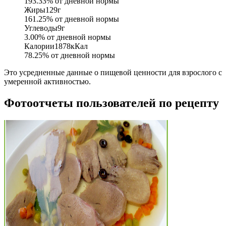
193.33
% от дневной нормы
Жиры
129
г
161.25
% от дневной нормы
Углеводы
9
г
3.00
% от дневной нормы
Калории
1878
кКал
78.25
% от дневной нормы
Это усредненные данные о пищевой ценности для взрослого с
умеренной активностью.
Фотоотчеты пользователей по рецепту