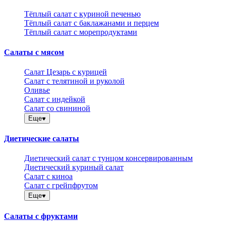
Тёплый салат с куриной печенью
Тёплый салат с баклажанами и перцем
Тёплый салат с морепродуктами
Салаты с мясом
Салат Цезарь с курицей
Салат с телятиной и руколой
Оливье
Салат с индейкой
Салат со свининой
Еще
Диетические салаты
Диетический салат с тунцом консервированным
Диетический куриный салат
Салат с киноа
Салат с грейпфрутом
Еще
Салаты с фруктами