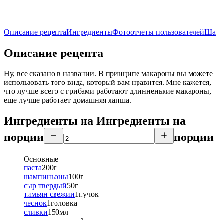
Описание рецепта
Ингредиенты
Фотоотчеты пользователей
Шаг
Описание рецепта
Ну, все сказано в названии. В принципе макароны вы можете
использовать того вида, который вам нравится. Мне кажется,
что лучше всего с грибами работают длинненькие макароны,
еще лучше работает домашняя лапша.
Ингредиенты на
Ингредиенты
на
порции
порции
Основные
паста
200
г
шампиньоны
100
г
сыр твердый
50
г
тимьян свежий
1
пучок
чеснок
1
головка
сливки
150
мл