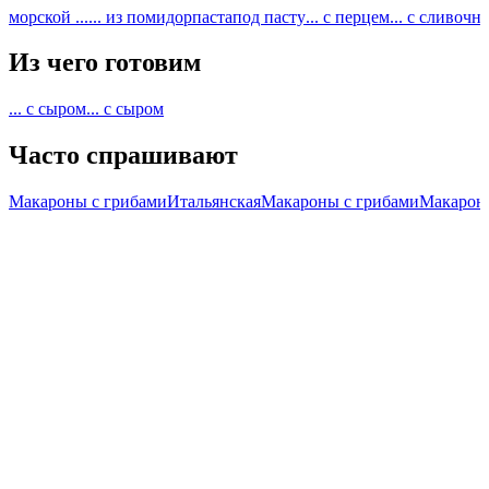
морской ...
... из помидор
паста
под пасту
... с перцем
... с сливоч
Из чего готовим
... с сыром
... с сыром
Часто спрашивают
Макароны с грибами
Итальянская
Макароны с грибами
Макарон