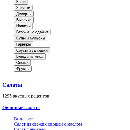
Каши
Закуски
Десерты
Выпечка
Напитки
Вторые блюда
Хит
Супы и бульоны
Гарниры
Соусы и заправки
Блюда из мяса
Овощи
Фрукты
Салаты
1295
вкусных рецептов
Овощные салаты
Винегрет
Салат из свежих овощей с маслом
Салат с авокадо