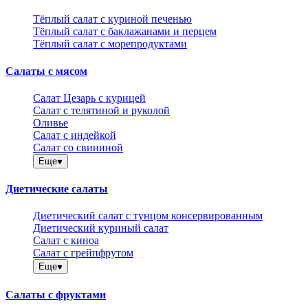
Тёплый салат с куриной печенью
Тёплый салат с баклажанами и перцем
Тёплый салат с морепродуктами
Салаты с мясом
Салат Цезарь с курицей
Салат с телятиной и руколой
Оливье
Салат с индейкой
Салат со свининой
Еще
Диетические салаты
Диетический салат с тунцом консервированным
Диетический куриный салат
Салат с киноа
Салат с грейпфрутом
Еще
Салаты с фруктами