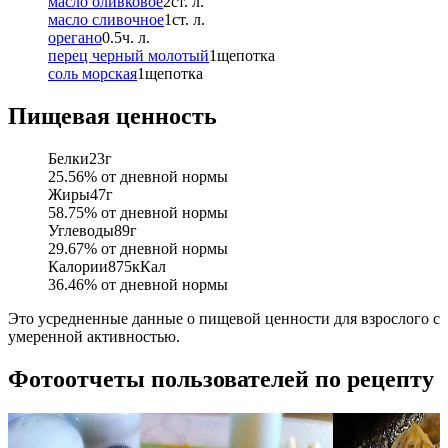
масло оливковое
2
ст. л.
масло сливочное
1
ст. л.
орегано
0.5
ч. л.
перец черный молотый
1
щепотка
соль морская
1
щепотка
Пищевая ценность
Белки
23
г
25.56
% от дневной нормы
Жиры
47
г
58.75
% от дневной нормы
Углеводы
89
г
29.67
% от дневной нормы
Калории
875
кКал
36.46
% от дневной нормы
Это усредненные данные о пищевой ценности для взрослого с
умеренной активностью.
Фотоотчеты пользователей по рецепту