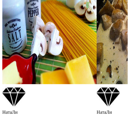
НатаЛи
НатаЛи