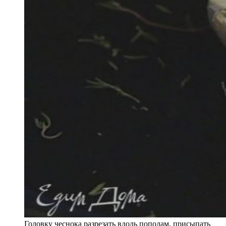
Головку чеснока разрезать вдоль пополам, присыпать