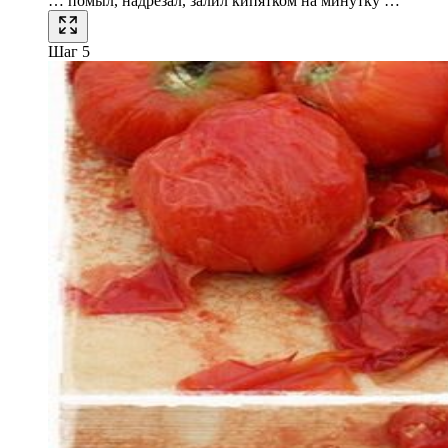
… помыл, надрезал, залил кипятком на минутку …
Шаг 5