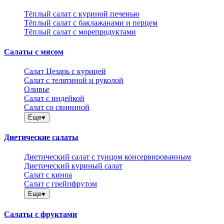
Тёплый салат с куриной печенью
Тёплый салат с баклажанами и перцем
Тёплый салат с морепродуктами
Салаты с мясом
Салат Цезарь с курицей
Салат с телятиной и руколой
Оливье
Салат с индейкой
Салат со свининой
Еще
Диетические салаты
Диетический салат с тунцом консервированным
Диетический куриный салат
Салат с киноа
Салат с грейпфрутом
Еще
Салаты с фруктами