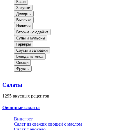
Каши
Закуски
Десерты
Выпечка
Напитки
Вторые блюда
Хит
Супы и бульоны
Гарниры
Соусы и заправки
Блюда из мяса
Овощи
Фрукты
Салаты
1295
вкусных рецептов
Овощные салаты
Винегрет
Салат из свежих овощей с маслом
Салат с авокадо