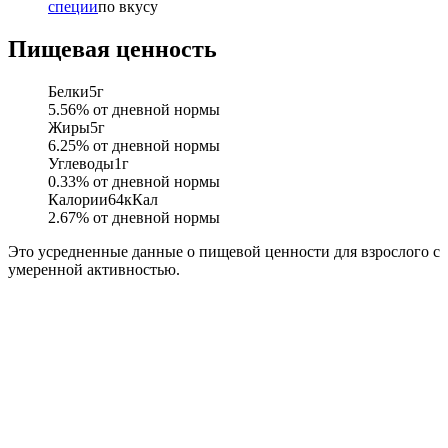
специи
по вкусу
Пищевая ценность
Белки
5
г
5.56
% от дневной нормы
Жиры
5
г
6.25
% от дневной нормы
Углеводы
1
г
0.33
% от дневной нормы
Калории
64
кКал
2.67
% от дневной нормы
Это усредненные данные о пищевой ценности для взрослого с
умеренной активностью.