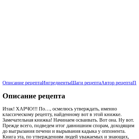
Описание рецепта
Ингредиенты
Шаги рецепта
Автор рецепта
По
Описание рецепта
Итак! ХАРЧО!!! По…, осмелюсь утверждать, именно
классическому рецепту, найденному вот в этой книжке.
Замечательная книжка! Начинаем осваивать. Вот она. Ну вот.
Прежде всего, подведем итог давнишним спорам, доходящим
до выгрызания печени и вырывания кадыка у оппонента.
Книга эта, по утверждениям людей уважаемых и знающих,