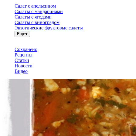
Салат с апельсином
Салаты с мандаринами
Салаты с ягодами
Салаты с виноградом
Экзотические фруктовые салаты
Еще
Сохранено
Рецепты
Статьи
Новости
Видео