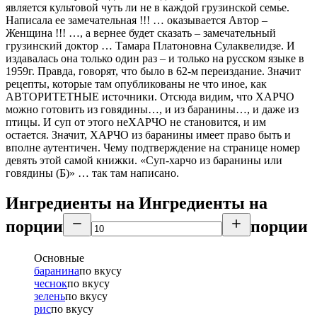
является культовой чуть ли не в каждой грузинской семье.
Написала ее замечательная !!! … оказывается Автор –
Женщина !!! …, а вернее будет сказать – замечательный
грузинский доктор … Тамара Платоновна Сулаквелидзе. И
издавалась она только один раз – и только на русском языке в
1959г. Правда, говорят, что было в 62-м переиздание. Значит
рецепты, которые там опубликованы не что иное, как
АВТОРИТЕТНЫЕ источники. Отсюда видим, что ХАРЧО
можно готовить из говядины…, и из баранины…, и даже из
птицы. И суп от этого неХАРЧО не становится, и им
остается. Значит, ХАРЧО из баранины имеет право быть и
вполне аутентичен. Чему подтверждение на странице номер
девять этой самой книжки. «Суп-харчо из баранины или
говядины (Б)» … так там написано.
Ингредиенты на
Ингредиенты
на
порции
порции
Основные
баранина
по вкусу
чеснок
по вкусу
зелень
по вкусу
рис
по вкусу