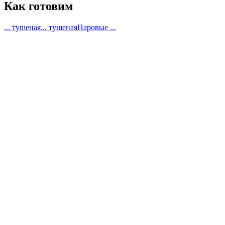
Как готовим
... тушеная
... тушеная
Паровые ...