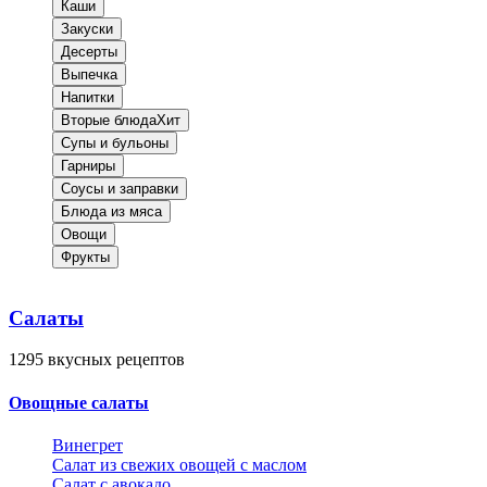
Каши
Закуски
Десерты
Выпечка
Напитки
Вторые блюда
Хит
Супы и бульоны
Гарниры
Соусы и заправки
Блюда из мяса
Овощи
Фрукты
Салаты
1295
вкусных рецептов
Овощные салаты
Винегрет
Салат из свежих овощей с маслом
Салат с авокадо