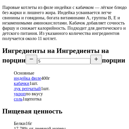
Паровые котлеты из филе индейки с кабачком — лёгкое блюдо
без жарки и лишнего жира. Индейка усваивается легче
свинины и говядины, богата витаминами А, группы В, Е и
незаменимыми аминокислотами. Кабачок добавляет сочность
фаршу и снижает калорийность. Подходит для диетического и
детского питания. Из указанного количества ингредиентов
получается около 11 котлет.
Ингредиенты на
Ингредиенты
на
порции
порции
Основные
индейка филе
400
г
кабачки
1
шт.
лук репчатый
1
шт.
укроп
по вкусу
соль
1
щепотка
Пищевая ценность
Белки
16
г
17.78
% от дневной нормы