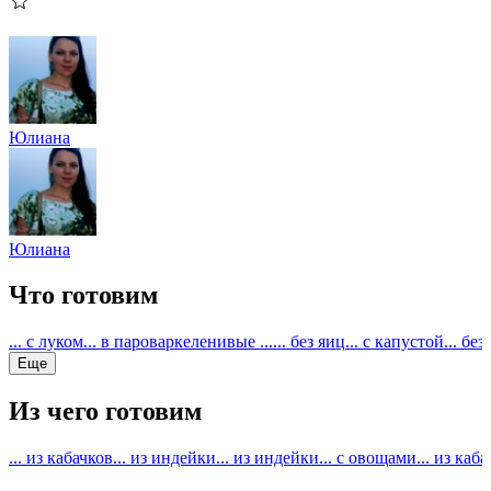
Юлиана
Юлиана
Что готовим
... с луком
... в пароварке
ленивые ...
... без яиц
... с капустой
... бе
Еще
Из чего готовим
... из кабачков
... из индейки
... из индейки
... с овощами
... из каб