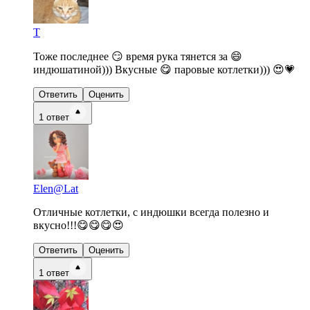
Т
Тоже последнее 😏 время рука тянется за 😄
индюшатиной))) Вкусные 😋 паровые котлетки))) 😍💗
Ответить
Оценить
1
ответ
Elen@Lat
Отличные котлетки, с индюшки всегда полезно и
вкусно!!!😋😋😋😍
Ответить
Оценить
1
ответ