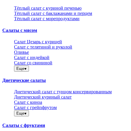
Тёплый салат с куриной печенью
Тёплый салат с баклажанами и перцем
Тёплый салат с морепродуктами
Салаты с мясом
Салат Цезарь с курицей
Салат с телятиной и руколой
Оливье
Салат с индейкой
Салат со свининой
Еще
Диетические салаты
Диетический салат с тунцом консервированным
Диетический куриный салат
Салат с киноа
Салат с грейпфрутом
Еще
Салаты с фруктами