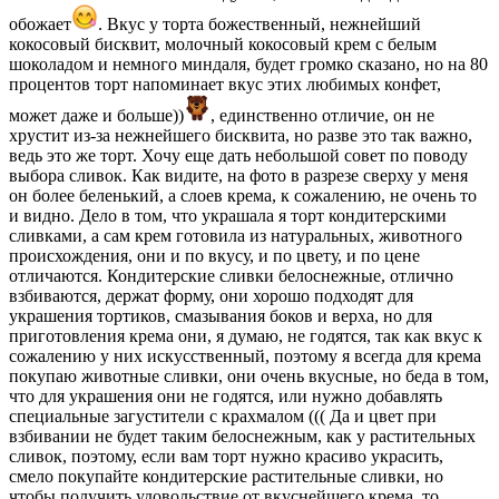
обожает
. Вкус у торта божественный, нежнейший
кокосовый бисквит, молочный кокосовый крем с белым
шоколадом и немного миндаля, будет громко сказано, но на 80
процентов торт напоминает вкус этих любимых конфет,
может даже и больше))
, единственно отличие, он не
хрустит из-за нежнейшего бисквита, но разве это так важно,
ведь это же торт. Хочу еще дать небольшой совет по поводу
выбора сливок. Как видите, на фото в разрезе сверху у меня
он более беленький, а слоев крема, к сожалению, не очень то
и видно. Дело в том, что украшала я торт кондитерскими
сливками, а сам крем готовила из натуральных, животного
происхождения, они и по вкусу, и по цвету, и по цене
отличаются. Кондитерские сливки белоснежные, отлично
взбиваются, держат форму, они хорошо подходят для
украшения тортиков, смазывания боков и верха, но для
приготовления крема они, я думаю, не годятся, так как вкус к
сожалению у них искусственный, поэтому я всегда для крема
покупаю животные сливки, они очень вкусные, но беда в том,
что для украшения они не годятся, или нужно добавлять
специальные загустители с крахмалом ((( Да и цвет при
взбивании не будет таким белоснежным, как у растительных
сливок, поэтому, если вам торт нужно красиво украсить,
смело покупайте кондитерские растительные сливки, но
чтобы получить удовольствие от вкуснейшего крема, то,