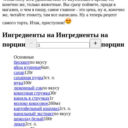
конечно же, только животные. Вы сразу поймете, придя в
магазин, о чем я пишу, самое главное - это цена, ну и, конечно
же, читайте этикету, там все написано. Ну а теперь рецепт
самого торта. Итак, приступим!
Ингредиенты на
Ингредиенты
на
порции
порции
Основные
бисквит
по вкусу
яйца куриные
6
шт.
сахар
120
г
сахарная пудра
3
ст. л.
мука
100
г
лимонный сок
по вкусу
кокосовая стружка
30
г
ваниль в стручках
1
г
молоко кокосовое
260
мл
картофельный крахмал
2
ст. л.
ванильный экстракт
по вкусу
шоколад белый
100
г
ликер
2
ст. л.