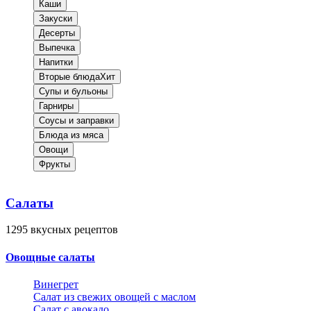
Каши
Закуски
Десерты
Выпечка
Напитки
Вторые блюда
Хит
Супы и бульоны
Гарниры
Соусы и заправки
Блюда из мяса
Овощи
Фрукты
Салаты
1295
вкусных рецептов
Овощные салаты
Винегрет
Салат из свежих овощей с маслом
Салат с авокадо