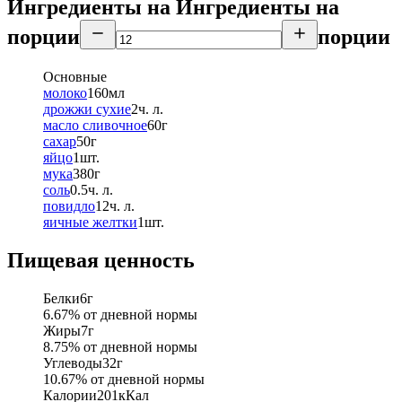
Ингредиенты на
Ингредиенты
на
порции
порции
Основные
молоко
160
мл
дрожжи сухие
2
ч. л.
масло сливочное
60
г
сахар
50
г
яйцо
1
шт.
мука
380
г
соль
0.5
ч. л.
повидло
12
ч. л.
яичные желтки
1
шт.
Пищевая ценность
Белки
6
г
6.67
% от дневной нормы
Жиры
7
г
8.75
% от дневной нормы
Углеводы
32
г
10.67
% от дневной нормы
Калории
201
кКал