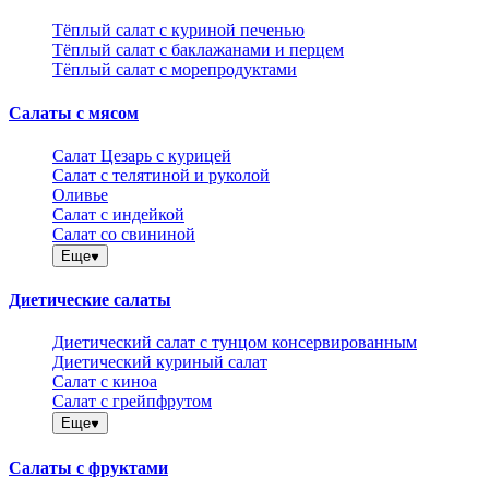
Тёплый салат с куриной печенью
Тёплый салат с баклажанами и перцем
Тёплый салат с морепродуктами
Салаты с мясом
Салат Цезарь с курицей
Салат с телятиной и руколой
Оливье
Салат с индейкой
Салат со свининой
Еще
Диетические салаты
Диетический салат с тунцом консервированным
Диетический куриный салат
Салат с киноа
Салат с грейпфрутом
Еще
Салаты с фруктами