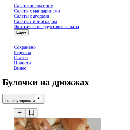
Салат с апельсином
Салаты с мандаринами
Салаты с ягодами
Салаты с виноградом
Экзотические фруктовые салаты
Еще
Сохранено
Рецепты
Статьи
Новости
Видео
Булочки на дрожжах
Время готовки
По популярности
Ингредиенты
Калорийность
Рецепты