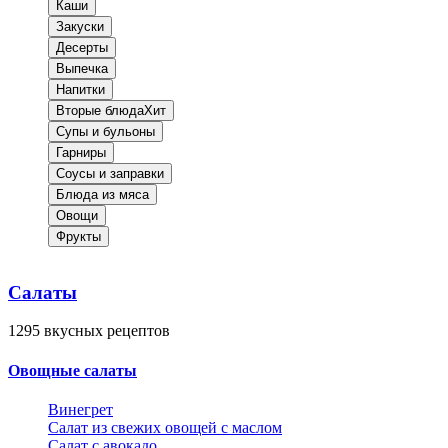
Каши
Закуски
Десерты
Выпечка
Напитки
Вторые блюда
Хит
Супы и бульоны
Гарниры
Соусы и заправки
Блюда из мяса
Овощи
Фрукты
Салаты
1295
вкусных рецептов
Овощные салаты
Винегрет
Салат из свежих овощей с маслом
Салат с авокадо