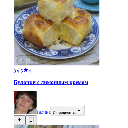
3 ч
5
4
Булочки с лимонным кремом
Галина
Ингредиенты