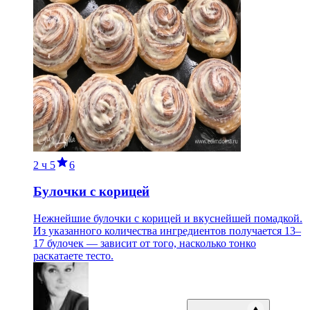
2 ч
5
6
Булочки с корицей
Нежнейшие булочки с корицей и вкуснейшей помадкой.
Из указанного количества ингредиентов получается 13–
17 булочек — зависит от того, насколько тонко
раскатаете тесто.