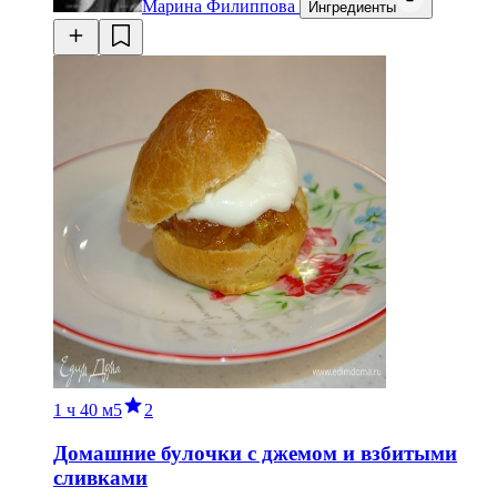
Марина Филиппова
Ингредиенты
1 ч
40 м
5
2
Домашние булочки с джемом и взбитыми
сливками