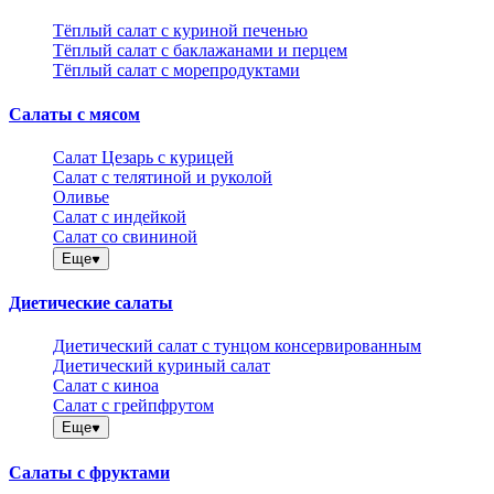
Тёплый салат с куриной печенью
Тёплый салат с баклажанами и перцем
Тёплый салат с морепродуктами
Салаты с мясом
Салат Цезарь с курицей
Салат с телятиной и руколой
Оливье
Салат с индейкой
Салат со свининой
Еще
Диетические салаты
Диетический салат с тунцом консервированным
Диетический куриный салат
Салат с киноа
Салат с грейпфрутом
Еще
Салаты с фруктами