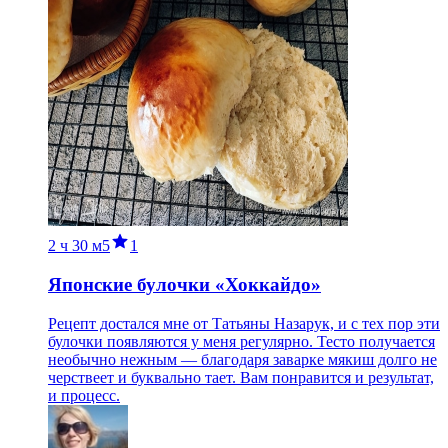
2 ч
30 м
5
1
Японские булочки «Хоккайдо»
Рецепт достался мне от Татьяны Назарук, и с тех пор эти
булочки появляются у меня регулярно. Тесто получается
необычно нежным — благодаря заварке мякиш долго не
черствеет и буквально тает. Вам понравится и результат,
и процесс.