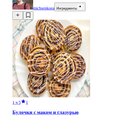
michsenkoea
Ингредиенты
1 ч
5
1
Булочки с маком и глазурью