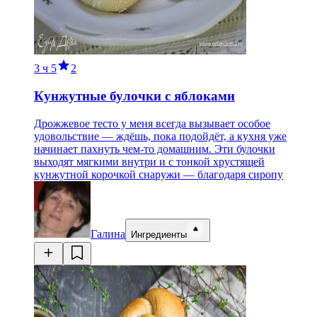
3 ч
5
2
Кунжутные булочки с яблоками
Дрожжевое тесто у меня всегда вызывает особое
удовольствие — ждёшь, пока подойдёт, а кухня уже
начинает пахнуть чем-то домашним. Эти булочки
выходят мягкими внутри и с тонкой хрустящей
кунжутной корочкой снаружи — благодаря сиропу
Галина
Ингредиенты