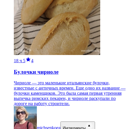
18 ч
5
4
Булочки чириоле
Чириоле — это маленькие итальянские булочки,
известные с античных времен. Еще одно их название —
булочки каменщиков. Это была самая первая утренняя
выпечка римских пекарен, и чириоле раскупали по
дороге на работу строители.
michsenkoea
Ингредиенты