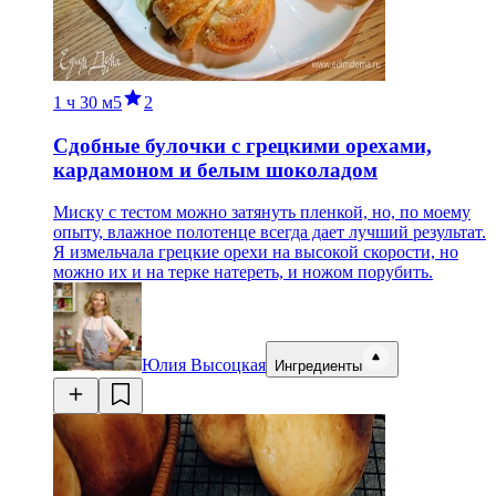
1 ч
30 м
5
2
Сдобные булочки с грецкими орехами,
кардамоном и белым шоколадом
Миску с тестом можно затянуть пленкой, но, по моему
опыту, влажное полотенце всегда дает лучший результат.
Я измельчала грецкие орехи на высокой скорости, но
можно их и на терке натереть, и ножом порубить.
Юлия Высоцкая
Ингредиенты