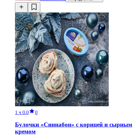
1 ч
0.0
0
Булочки «Синнабон» с корицей и сырным
кремом