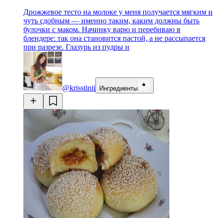
Дрожжевое тесто на молоке у меня получается мягким и
чуть сдобным — именно таким, каким должны быть
булочки с маком. Начинку варю и перебиваю в
блендере: так она становится пастой, а не рассыпается
при разрезе. Глазурь из пудры и
@krisstinii
Ингредиенты