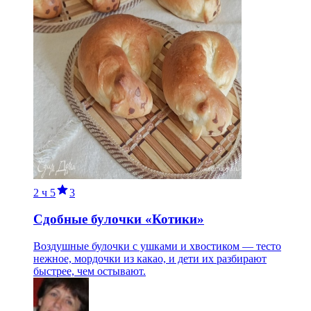
2 ч
5
3
Сдобные булочки «Котики»
Воздушные булочки с ушками и хвостиком — тесто
нежное, мордочки из какао, и дети их разбирают
быстрее, чем остывают.