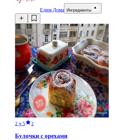
Едим Дома
Ингредиенты
2 ч
5
2
Булочки с орехами