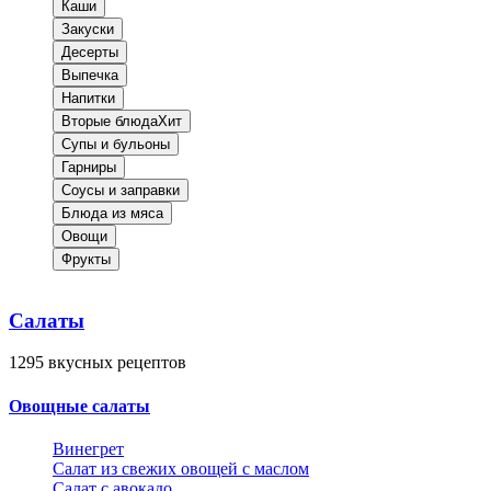
Каши
Закуски
Десерты
Выпечка
Напитки
Вторые блюда
Хит
Супы и бульоны
Гарниры
Соусы и заправки
Блюда из мяса
Овощи
Фрукты
Салаты
1295
вкусных рецептов
Овощные салаты
Винегрет
Салат из свежих овощей с маслом
Салат с авокадо