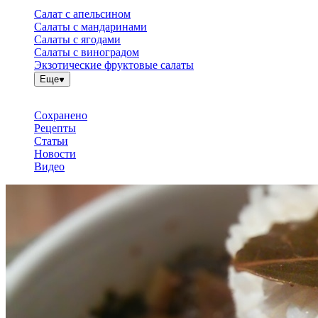
Салат с апельсином
Салаты с мандаринами
Салаты с ягодами
Салаты с виноградом
Экзотические фруктовые салаты
Еще
Сохранено
Рецепты
Статьи
Новости
Видео