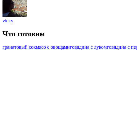
vicky
Что готовим
гранатовый сок
мясо с овощами
говядина с луком
говядина с пе