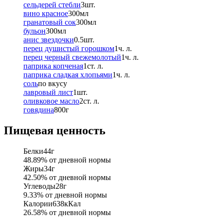
сельдерей стебли
3
шт.
вино красное
300
мл
гранатовый сок
300
мл
бульон
300
мл
анис звездочки
0.5
шт.
перец душистый горошком
1
ч. л.
перец черный свежемолотый
1
ч. л.
паприка копченая
1
ст. л.
паприка сладкая хлопьями
1
ч. л.
соль
по вкусу
лавровый лист
1
шт.
оливковое масло
2
ст. л.
говядина
800
г
Пищевая ценность
Белки
44
г
48.89
% от дневной нормы
Жиры
34
г
42.50
% от дневной нормы
Углеводы
28
г
9.33
% от дневной нормы
Калории
638
кКал
26.58
% от дневной нормы