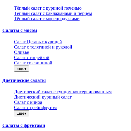
Тёплый салат с куриной печенью
Тёплый салат с баклажанами и перцем
Тёплый салат с морепродуктами
Салаты с мясом
Салат Цезарь с курицей
Салат с телятиной и руколой
Оливье
Салат с индейкой
Салат со свининой
Еще
Диетические салаты
Диетический салат с тунцом консервированным
Диетический куриный салат
Салат с киноа
Салат с грейпфрутом
Еще
Салаты с фруктами