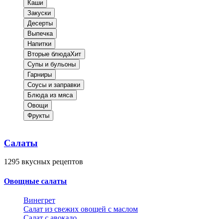
Каши
Закуски
Десерты
Выпечка
Напитки
Вторые блюда
Хит
Супы и бульоны
Гарниры
Соусы и заправки
Блюда из мяса
Овощи
Фрукты
Салаты
1295
вкусных рецептов
Овощные салаты
Винегрет
Салат из свежих овощей с маслом
Салат с авокадо