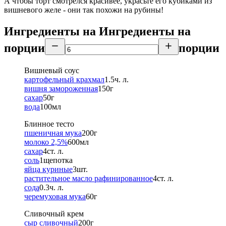
А чтобы торт смотрелся красивее, украсьте его кубиками из
вишневого желе - они так похожи на рубины!
Ингредиенты на
Ингредиенты
на
порции
порции
Вишневый соус
картофельный крахмал
1.5
ч. л.
вишня замороженная
150
г
сахар
50
г
вода
100
мл
Блинное тесто
пшеничная мука
200
г
молоко 2,5%
600
мл
сахар
4
ст. л.
соль
1
щепотка
яйца куриные
3
шт.
растительное масло рафинированное
4
ст. л.
сода
0.3
ч. л.
черемуховая мука
60
г
Сливочный крем
сыр сливочный
200
г