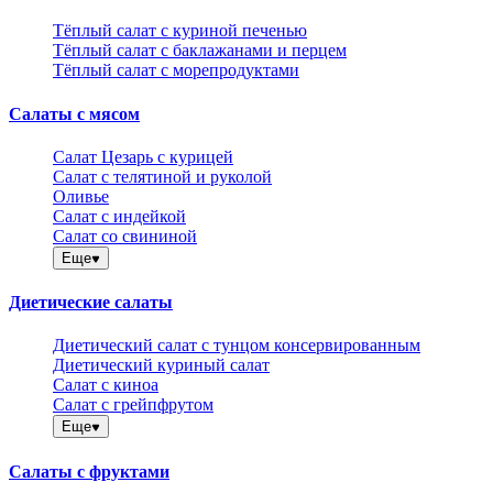
Тёплый салат с куриной печенью
Тёплый салат с баклажанами и перцем
Тёплый салат с морепродуктами
Салаты с мясом
Салат Цезарь с курицей
Салат с телятиной и руколой
Оливье
Салат с индейкой
Салат со свининой
Еще
Диетические салаты
Диетический салат с тунцом консервированным
Диетический куриный салат
Салат с киноа
Салат с грейпфрутом
Еще
Салаты с фруктами