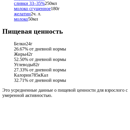
сливки 33–35%
250
мл
молоко сгущенное
180
г
желатин
2
ч. л.
молоко
50
мл
Пищевая ценность
Белки
24
г
26.67
% от дневной нормы
Жиры
42
г
52.50
% от дневной нормы
Углеводы
82
г
27.33
% от дневной нормы
Калории
785
кКал
32.71
% от дневной нормы
Это усредненные данные о пищевой ценности для взрослого с
умеренной активностью.