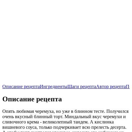
Описание рецепта
Ингредиенты
Шаги рецепта
Автор рецепта
По
Описание рецепта
Опять любимая черемуха, но уже в блинном тесте. Получился
очень вкусный блинный торт. Миндальный вкус черемухи и
сливочного крема - великолепный тандем. А кислинка
вишневого соуса, только подчеркивает всю прелесть десерта.