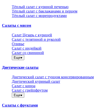
Тёплый салат с куриной печенью
Тёплый салат с баклажанами и перцем
Тёплый салат с морепродуктами
Салаты с мясом
Салат Цезарь с курицей
Салат с телятиной и руколой
Оливье
Салат с индейкой
Салат со свининой
Еще
Диетические салаты
Диетический салат с тунцом консервированным
Диетический куриный салат
Салат с киноа
Салат с грейпфрутом
Еще
Салаты с фруктами