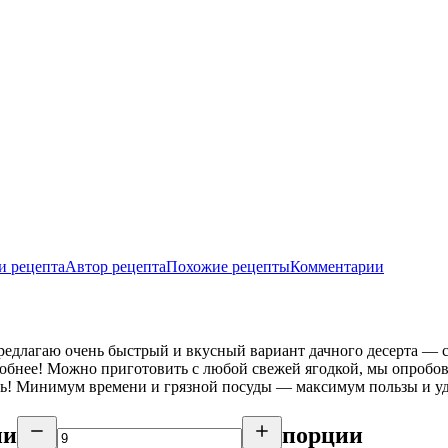
и рецепта
Автор рецепта
Похожие рецепты
Комментарии
Предлагаю очень быстрый и вкусный вариант дачного десерта — 
добнее! Можно приготовить с любой свежей ягодкой, мы опробов
сь! Минимум времени и грязной посуды — максимум пользы и уд
ии
порции