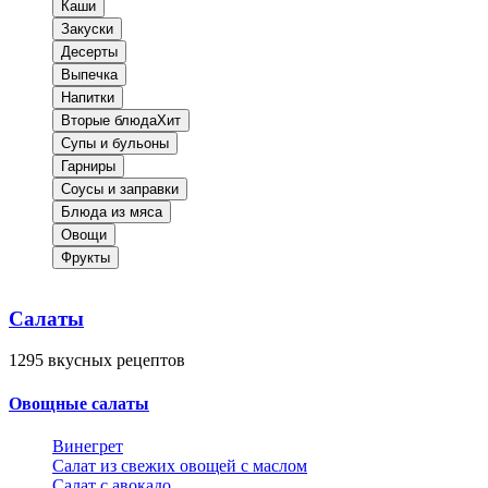
Каши
Закуски
Десерты
Выпечка
Напитки
Вторые блюда
Хит
Супы и бульоны
Гарниры
Соусы и заправки
Блюда из мяса
Овощи
Фрукты
Салаты
1295
вкусных рецептов
Овощные салаты
Винегрет
Салат из свежих овощей с маслом
Салат с авокадо