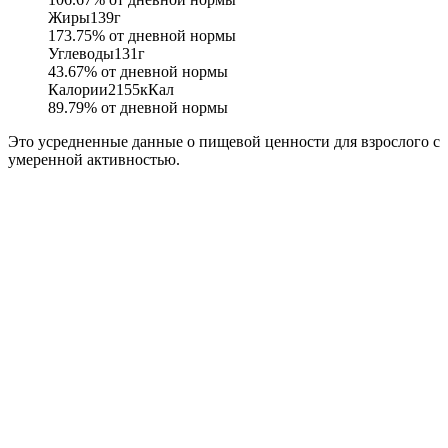
Жиры
139
г
173.75
% от дневной нормы
Углеводы
131
г
43.67
% от дневной нормы
Калории
2155
кКал
89.79
% от дневной нормы
Это усредненные данные о пищевой ценности для взрослого с
умеренной активностью.