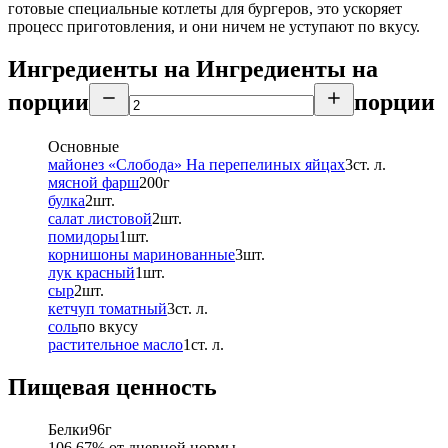
готовые специальные котлеты для бургеров, это ускоряет
процесс приготовления, и они ничем не уступают по вкусу.
Ингредиенты на
Ингредиенты
на
порции
порции
Основные
майонез «Слобода» На перепелиных яйцах
3
ст. л.
мясной фарш
200
г
булка
2
шт.
салат листовой
2
шт.
помидоры
1
шт.
корнишоны маринованные
3
шт.
лук красный
1
шт.
сыр
2
шт.
кетчуп томатный
3
ст. л.
соль
по вкусу
растительное масло
1
ст. л.
Пищевая ценность
Белки
96
г
106.67
% от дневной нормы