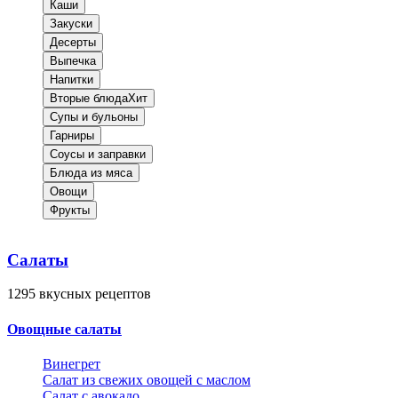
Каши
Закуски
Десерты
Выпечка
Напитки
Вторые блюда
Хит
Супы и бульоны
Гарниры
Соусы и заправки
Блюда из мяса
Овощи
Фрукты
Салаты
1295
вкусных рецептов
Овощные салаты
Винегрет
Салат из свежих овощей с маслом
Салат с авокадо