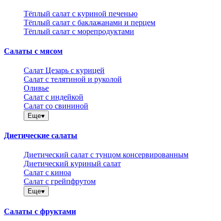
Тёплый салат с куриной печенью
Тёплый салат с баклажанами и перцем
Тёплый салат с морепродуктами
Салаты с мясом
Салат Цезарь с курицей
Салат с телятиной и руколой
Оливье
Салат с индейкой
Салат со свининой
Еще
Диетические салаты
Диетический салат с тунцом консервированным
Диетический куриный салат
Салат с киноа
Салат с грейпфрутом
Еще
Салаты с фруктами