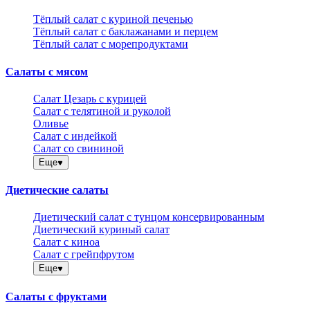
Тёплый салат с куриной печенью
Тёплый салат с баклажанами и перцем
Тёплый салат с морепродуктами
Салаты с мясом
Салат Цезарь с курицей
Салат с телятиной и руколой
Оливье
Салат с индейкой
Салат со свининой
Еще
Диетические салаты
Диетический салат с тунцом консервированным
Диетический куриный салат
Салат с киноа
Салат с грейпфрутом
Еще
Салаты с фруктами