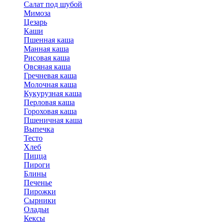
Салат под шубой
Мимоза
Цезарь
Каши
Пшенная каша
Манная каша
Рисовая каша
Овсяная каша
Гречневая каша
Молочная каша
Кукурузная каша
Перловая каша
Гороховая каша
Пшеничная каша
Выпечка
Тесто
Хлеб
Пицца
Пироги
Блины
Печенье
Пирожки
Сырники
Оладьи
Кексы