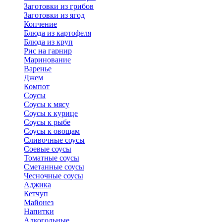
Заготовки из грибов
Заготовки из ягод
Копчение
Блюда из картофеля
Блюда из круп
Рис на гарнир
Маринование
Варенье
Джем
Компот
Соусы
Соусы к мясу
Соусы к курице
Соусы к рыбе
Соусы к овощам
Сливочные соусы
Соевые соусы
Томатные соусы
Сметанные соусы
Чесночные соусы
Аджика
Кетчуп
Майонез
Напитки
Алкогольные