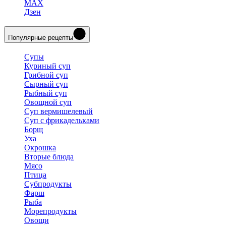
MAX
Дзен
Популярные рецепты
Супы
Куриный суп
Грибной суп
Сырный суп
Рыбный суп
Овощной суп
Суп вермишелевый
Суп с фрикадельками
Борщ
Уха
Окрошка
Вторые блюда
Мясо
Птица
Субпродукты
Фарш
Рыба
Морепродукты
Овощи