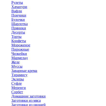
Рулеты
Хачапури
Вафли
Пончики
Булочки
Шарлотка
Пряники
Десерты
Торты
Конфеты
Мороженое
Пирожные
Чизкейки
Мармелад
Желе
Муссы
Заварные крема
Тирамису
Эклеры
Суфле
Меренги
Сорбет
Домашние заготовки
Заготовки из мяса
Заготовки из овощей