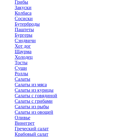
Грибы
Закуски
Колбаса
Сосиски
Бутерброды
Паштеты
Бургеры
Сэндвичи
Хот дог
Шаурма
Холодец
Тосты
Суши
Роллы
Салаты
Салаты из мяса
Салаты из курицы
Салаты с говядиной
Салаты с грибами
Салаты из рыбы
Салаты из овощей
Оливье
Винегрет
Греческий салат
Крабовый салат