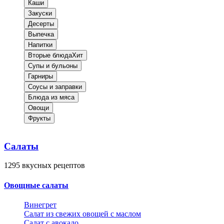
Каши
Закуски
Десерты
Выпечка
Напитки
Вторые блюда
Хит
Супы и бульоны
Гарниры
Соусы и заправки
Блюда из мяса
Овощи
Фрукты
Салаты
1295
вкусных рецептов
Овощные салаты
Винегрет
Салат из свежих овощей с маслом
Салат с авокадо