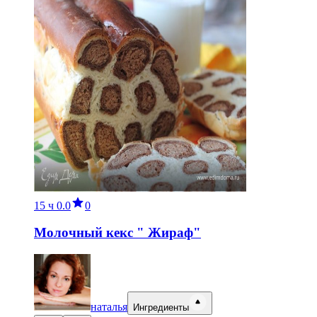
15 ч
0.0
0
Молочный кекс " Жираф"
наталья
Ингредиенты