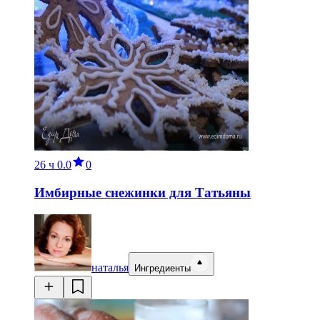
26 ч
0.0
0
Имбирные снежинки для Татьяны
наталья
Ингредиенты