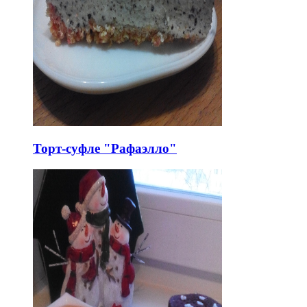
Торт-суфле "Рафаэлло"