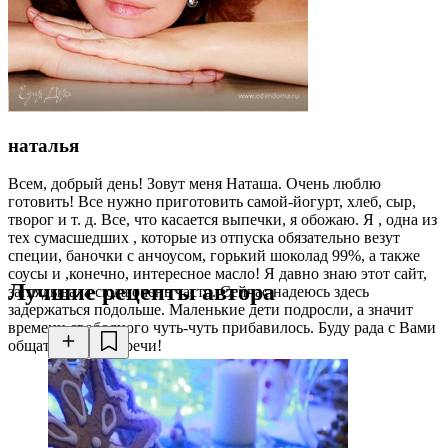
наталья
Всем, добрый день! Зовут меня Наташа. Очень люблю
готовить! Все нужно приготовить самой-йогурт, хлеб, сыр,
творог и т. д. Все, что касается выпечки, я обожаю. Я , одна из
тех сумасшедших , которые из отпуска обязательно везут
специи, баночки с анчоусом, горький шоколад 99%, а также
соусы и ,конечно, интересное масло! Я давно знаю этот сайт,
Лучшие рецепты автора
заглядывала сюда очень часто. Сейчас надеюсь здесь
задержаться подольше. Маленькие дети подросли, а значит
времени свободного чуть-чуть прибавилось. Буду рада с Вами
общаться! До встречи!