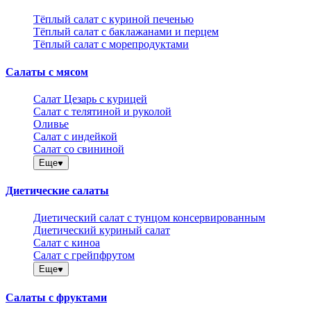
Тёплый салат с куриной печенью
Тёплый салат с баклажанами и перцем
Тёплый салат с морепродуктами
Салаты с мясом
Салат Цезарь с курицей
Салат с телятиной и руколой
Оливье
Салат с индейкой
Салат со свининой
Еще
Диетические салаты
Диетический салат с тунцом консервированным
Диетический куриный салат
Салат с киноа
Салат с грейпфрутом
Еще
Салаты с фруктами