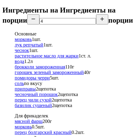
Ингредиенты на
Ингредиенты
на
порции
порции
Основные
морковь
1
шт.
лук репчатый
1
шт.
чеснок
1
шт.
растительное масло для жарки
1
ст. л.
вода
1.2
л
брокколи замороженная
110
г
горошек зеленый замороженный
40
г
помидоры черри
5
шт.
соль
по вкусу
приправы
2
щепотка
чесночный порошок
2
щепотка
перец чили сухой
2
щепотка
базилик сушеный
2
щепотка
Для фрикаделек
мясной фарш
200
г
морковь
0.5
шт.
перец болгарский красный
0.2
шт.