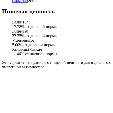
пармезан
2
ст. л.
Пищевая ценность
Белки
16
г
17.78
% от дневной нормы
Жиры
19
г
23.75
% от дневной нормы
Углеводы
15
г
5.00
% от дневной нормы
Калории
275
кКал
11.46
% от дневной нормы
Это усредненные данные о пищевой ценности для взрослого с
умеренной активностью.