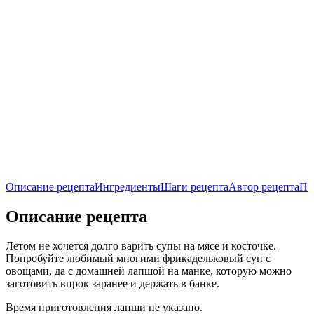
Описание рецепта
Ингредиенты
Шаги рецепта
Автор рецепта
По
Описание рецепта
Летом не хочется долго варить супы на мясе и косточке.
Попробуйте любимый многими фрикадельковый суп с
овощами, да с домашней лапшой на манке, которую можно
заготовить впрок заранее и держать в банке.
Время приготовления лапши не указано.