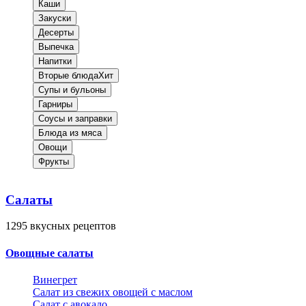
Каши
Закуски
Десерты
Выпечка
Напитки
Вторые блюда
Хит
Супы и бульоны
Гарниры
Соусы и заправки
Блюда из мяса
Овощи
Фрукты
Салаты
1295
вкусных рецептов
Овощные салаты
Винегрет
Салат из свежих овощей с маслом
Салат с авокадо