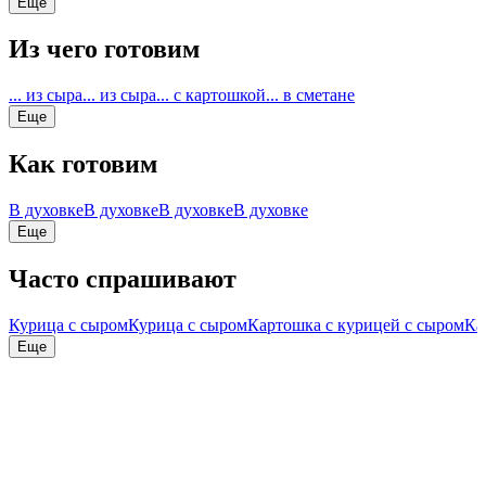
Еще
Из чего готовим
... из сыра
... из сыра
... с картошкой
... в сметане
Еще
Как готовим
В духовке
В духовке
В духовке
В духовке
Еще
Часто спрашивают
Курица с сыром
Курица с сыром
Картошка с курицей с сыром
Ка
Еще