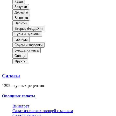
Каши
Закуски
Десерты
Выпечка
Напитки
Вторые блюда
Хит
Супы и бульоны
Гарниры
Соусы и заправки
Блюда из мяса
Овощи
Фрукты
Салаты
1295
вкусных рецептов
Овощные салаты
Винегрет
Салат из свежих овощей с маслом
Салат с авокадо