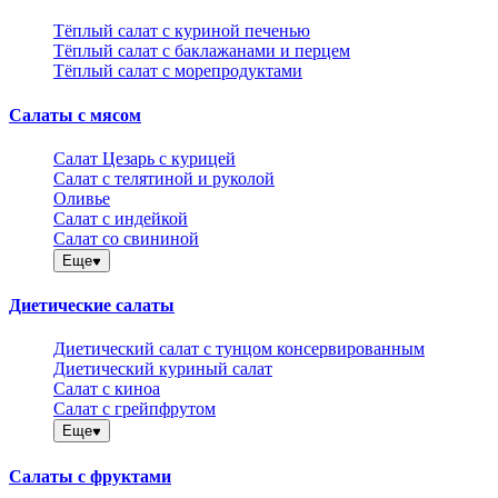
Тёплый салат с куриной печенью
Тёплый салат с баклажанами и перцем
Тёплый салат с морепродуктами
Салаты с мясом
Салат Цезарь с курицей
Салат с телятиной и руколой
Оливье
Салат с индейкой
Салат со свининой
Еще
Диетические салаты
Диетический салат с тунцом консервированным
Диетический куриный салат
Салат с киноа
Салат с грейпфрутом
Еще
Салаты с фруктами