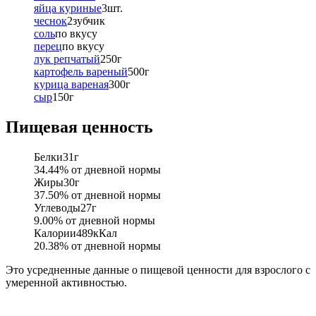
яйца куриные
3
шт.
чеснок
2
зубчик
соль
по вкусу
перец
по вкусу
лук репчатый
250
г
картофель вареный
500
г
курица вареная
300
г
сыр
150
г
Пищевая ценность
Белки
31
г
34.44
% от дневной нормы
Жиры
30
г
37.50
% от дневной нормы
Углеводы
27
г
9.00
% от дневной нормы
Калории
489
кКал
20.38
% от дневной нормы
Это усредненные данные о пищевой ценности для взрослого с
умеренной активностью.