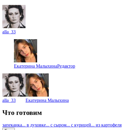
alla_33
Екатерина Малыхина
Редактор
alla_33
Екатерина Малыхина
Что готовим
запеканка
... в духовке
... с сыром
... с курицей
... из картофеля