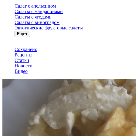
Салат с апельсином
Салаты с мандаринами
Салаты с ягодами
Салаты с виноградом
Экзотические фруктовые салаты
Еще
Сохранено
Рецепты
Статьи
Новости
Видео