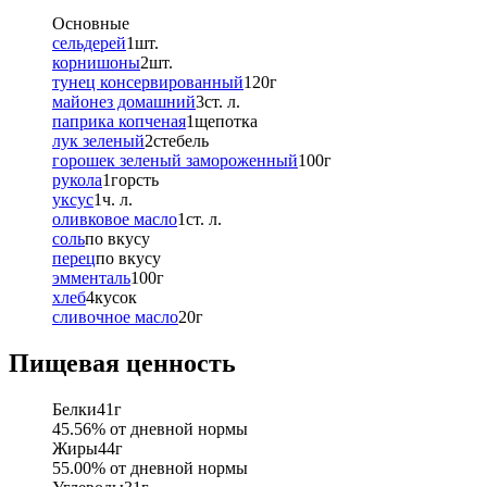
Основные
сельдерей
1
шт.
корнишоны
2
шт.
тунец консервированный
120
г
майонез домашний
3
ст. л.
паприка копченая
1
щепотка
лук зеленый
2
стебель
горошек зеленый замороженный
100
г
рукола
1
горсть
уксус
1
ч. л.
оливковое масло
1
ст. л.
соль
по вкусу
перец
по вкусу
эмменталь
100
г
хлеб
4
кусок
сливочное масло
20
г
Пищевая ценность
Белки
41
г
45.56
% от дневной нормы
Жиры
44
г
55.00
% от дневной нормы