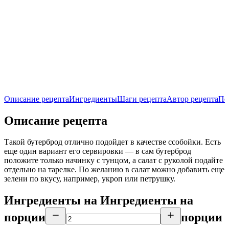
Описание рецепта
Ингредиенты
Шаги рецепта
Автор рецепта
По
Описание рецепта
Такой бутерброд отлично подойдет в качестве ссобойки. Есть
еще один вариант его сервировки — в сам бутерброд
положите только начинку с тунцом, а салат с руколой подайте
отдельно на тарелке. По желанию в салат можно добавить еще
зелени по вкусу, например, укроп или петрушку.
Ингредиенты на
Ингредиенты
на
порции
порции