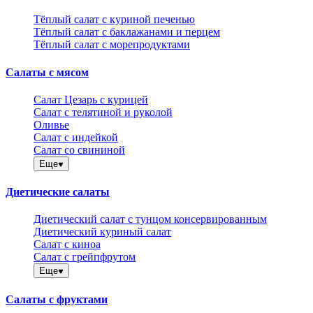
Тёплый салат с куриной печенью
Тёплый салат с баклажанами и перцем
Тёплый салат с морепродуктами
Салаты с мясом
Салат Цезарь с курицей
Салат с телятиной и руколой
Оливье
Салат с индейкой
Салат со свининой
Еще
Диетические салаты
Диетический салат с тунцом консервированным
Диетический куриный салат
Салат с киноа
Салат с грейпфрутом
Еще
Салаты с фруктами