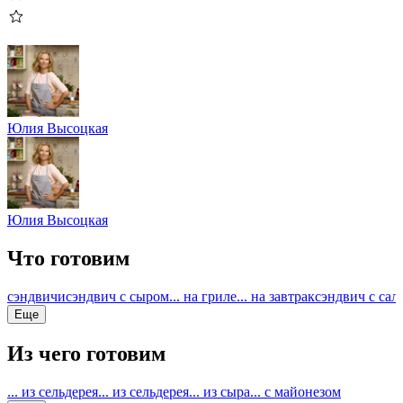
Юлия Высоцкая
Юлия Высоцкая
Что готовим
сэндвичи
сэндвич с сыром
... на гриле
... на завтрак
сэндвич с сал
Еще
Из чего готовим
... из сельдерея
... из сельдерея
... из сыра
... с майонезом