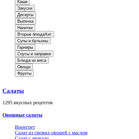
Каши
Закуски
Десерты
Выпечка
Напитки
Вторые блюда
Хит
Супы и бульоны
Гарниры
Соусы и заправки
Блюда из мяса
Овощи
Фрукты
Салаты
1295
вкусных рецептов
Овощные салаты
Винегрет
Салат из свежих овощей с маслом
Салат с авокадо