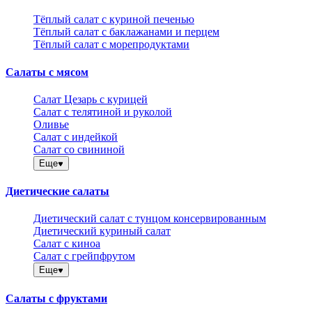
Тёплый салат с куриной печенью
Тёплый салат с баклажанами и перцем
Тёплый салат с морепродуктами
Салаты с мясом
Салат Цезарь с курицей
Салат с телятиной и руколой
Оливье
Салат с индейкой
Салат со свининой
Еще
Диетические салаты
Диетический салат с тунцом консервированным
Диетический куриный салат
Салат с киноа
Салат с грейпфрутом
Еще
Салаты с фруктами