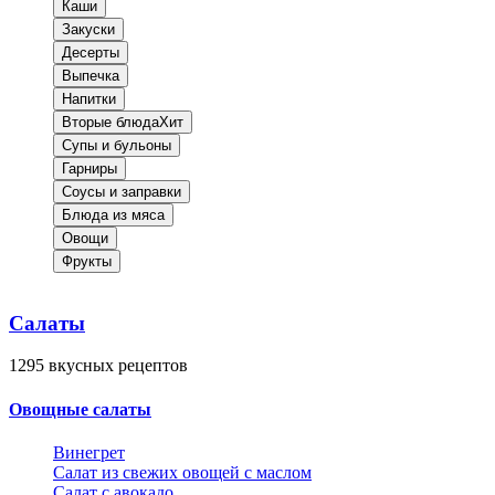
Каши
Закуски
Десерты
Выпечка
Напитки
Вторые блюда
Хит
Супы и бульоны
Гарниры
Соусы и заправки
Блюда из мяса
Овощи
Фрукты
Салаты
1295
вкусных рецептов
Овощные салаты
Винегрет
Салат из свежих овощей с маслом
Салат с авокадо