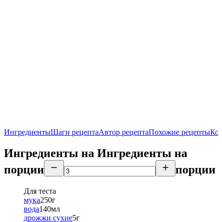
Ингредиенты
Шаги рецепта
Автор рецепта
Похожие рецепты
Ко
Ингредиенты на
Ингредиенты
на
порции
порции
Для теста
мука
250
г
вода
140
мл
дрожжи сухие
5
г