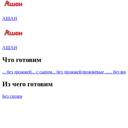
АШАН
АШАН
Что готовим
... без дрожжей
... с сыром
... без дрожжей
дрожжевые ...
... без яиц
Из чего готовим
Без сахара