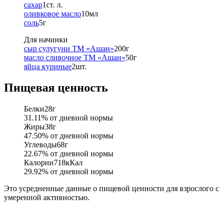
сахар
1
ст. л.
оливковое масло
10
мл
соль
5
г
Для начинки
сыр сулугуни ТМ «Ашан»
200
г
масло сливочное ТМ «Ашан»
50
г
яйца куриные
2
шт.
Пищевая ценность
Белки
28
г
31.11
% от дневной нормы
Жиры
38
г
47.50
% от дневной нормы
Углеводы
68
г
22.67
% от дневной нормы
Калории
718
кКал
29.92
% от дневной нормы
Это усредненные данные о пищевой ценности для взрослого с
умеренной активностью.