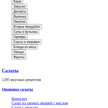
Каши
Закуски
Десерты
Выпечка
Напитки
Вторые блюда
Хит
Супы и бульоны
Гарниры
Соусы и заправки
Блюда из мяса
Овощи
Фрукты
Салаты
1295
вкусных рецептов
Овощные салаты
Винегрет
Салат из свежих овощей с маслом
Салат с авокадо