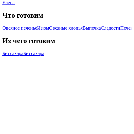
Елена
Что готовим
Овсяное печенье
Изюм
Овсяные хлопья
Выпечка
Сладости
Печен
Из чего готовим
Без сахара
Без сахара