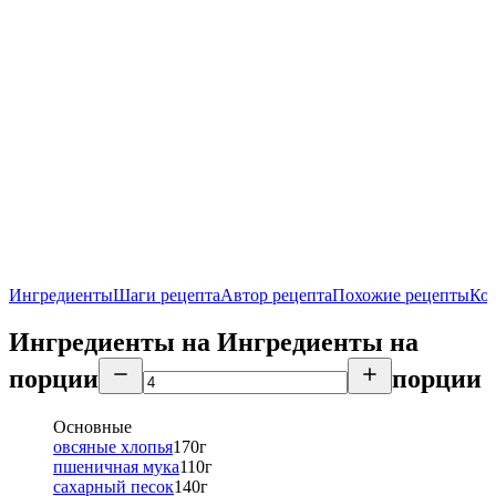
Ингредиенты
Шаги рецепта
Автор рецепта
Похожие рецепты
Ко
Ингредиенты на
Ингредиенты
на
порции
порции
Основные
овсяные хлопья
170
г
пшеничная мука
110
г
сахарный песок
140
г