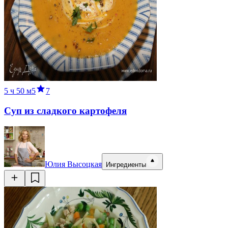
5 ч
50 м
5
7
Суп из сладкого картофеля
Юлия Высоцкая
Ингредиенты