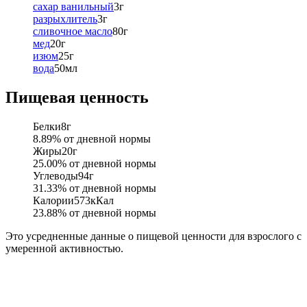
сахар ванильный
3
г
разрыхлитель
3
г
сливочное масло
80
г
мед
20
г
изюм
25
г
вода
50
мл
Пищевая ценность
Белки
8
г
8.89
% от дневной нормы
Жиры
20
г
25.00
% от дневной нормы
Углеводы
94
г
31.33
% от дневной нормы
Калории
573
кКал
23.88
% от дневной нормы
Это усредненные данные о пищевой ценности для взрослого с
умеренной активностью.