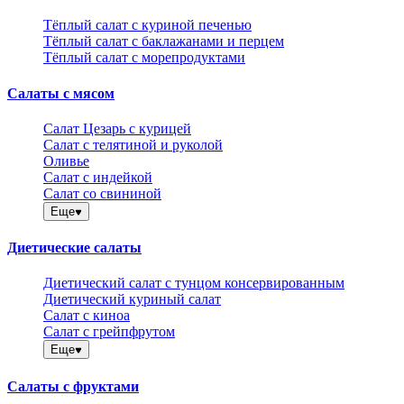
Тёплый салат с куриной печенью
Тёплый салат с баклажанами и перцем
Тёплый салат с морепродуктами
Салаты с мясом
Салат Цезарь с курицей
Салат с телятиной и руколой
Оливье
Салат с индейкой
Салат со свининой
Еще
Диетические салаты
Диетический салат с тунцом консервированным
Диетический куриный салат
Салат с киноа
Салат с грейпфрутом
Еще
Салаты с фруктами