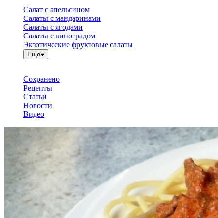
Салат с апельсином
Салаты с мандаринами
Салаты с ягодами
Салаты с виноградом
Экзотические фруктовые салаты
Еще
Сохранено
Рецепты
Статьи
Новости
Видео