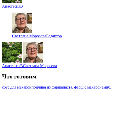
АнастасияВ
Светлана Морозова
Редактор
АнастасияВ
Светлана Морозова
Что готовим
соус для макарон
подлива из фарша
паста, фарш с макаронами
бл