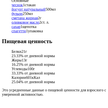
Основные
чеснок
1
стакан
йогурт натуральный
500
мл
бульон
250
мл
сметана жирная
2
г
оливковое масло
2
ст. л.
сахар
1
щепотка
спагетти
1
упаковка
Пищевая ценность
Белки
21
г
23.33
% от дневной нормы
Жиры
13
г
16.25
% от дневной нормы
Углеводы
100
г
33.33
% от дневной нормы
Калории
601
кКал
25.04
% от дневной нормы
Это усредненные данные о пищевой ценности для взрослого с
умеренной активностью.