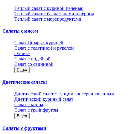
Тёплый салат с куриной печенью
Тёплый салат с баклажанами и перцем
Тёплый салат с морепродуктами
Салаты с мясом
Салат Цезарь с курицей
Салат с телятиной и руколой
Оливье
Салат с индейкой
Салат со свининой
Еще
Диетические салаты
Диетический салат с тунцом консервированным
Диетический куриный салат
Салат с киноа
Салат с грейпфрутом
Еще
Салаты с фруктами