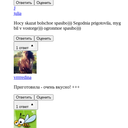
Ответить
Оценить
J
julia
Hocy skazat bolschoe spasibo))) Segodnia prigotovila, myg
bil v vostorge))) ogronmoe spasibo)))
Ответить
Оценить
1
ответ
vrrrredina
Приготовила - очень вкусно! +++
Ответить
Оценить
1
ответ