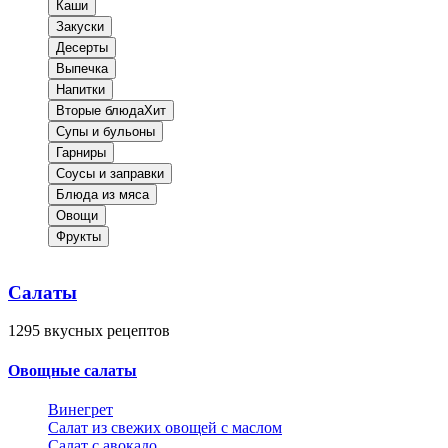
Каши
Закуски
Десерты
Выпечка
Напитки
Вторые блюда
Хит
Супы и бульоны
Гарниры
Соусы и заправки
Блюда из мяса
Овощи
Фрукты
Салаты
1295
вкусных рецептов
Овощные салаты
Винегрет
Салат из свежих овощей с маслом
Салат с авокадо