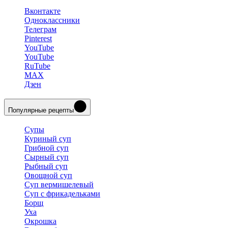
Вконтакте
Одноклассники
Телеграм
Pinterest
YouTube
YouTube
RuTube
MAX
Дзен
Популярные рецепты
Супы
Куриный суп
Грибной суп
Сырный суп
Рыбный суп
Овощной суп
Суп вермишелевый
Суп с фрикадельками
Борщ
Уха
Окрошка