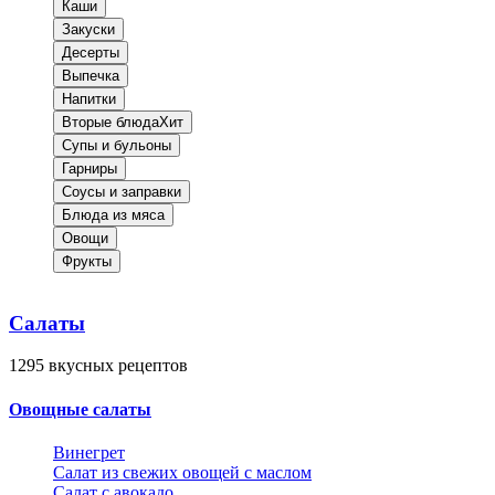
Каши
Закуски
Десерты
Выпечка
Напитки
Вторые блюда
Хит
Супы и бульоны
Гарниры
Соусы и заправки
Блюда из мяса
Овощи
Фрукты
Салаты
1295
вкусных рецептов
Овощные салаты
Винегрет
Салат из свежих овощей с маслом
Салат с авокадо