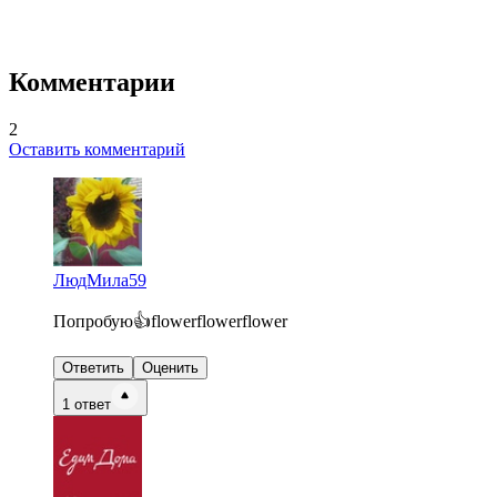
Комментарии
2
Оставить комментарий
ЛюдМила59
Попробую👍flowerflowerflower
Ответить
Оценить
1
ответ