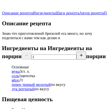
Описание рецепта
Ингредиенты
Шаги рецепта
Автор рецепта
По
Описание рецепта
Знаю что приготовлений бризолей есь много, но хочу
поделиться с вами тем как делаю я
Ингредиенты на
Ингредиенты
на
порции
порции
Основные
мука
3
ст. л.
соль
1
щепотка
яйцо
7
г
перец черный молотый
по вкусу
лук репчатый
по вкусу
Пищевая ценность