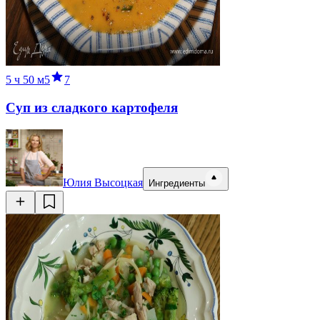
5 ч
50 м
5
7
Суп из сладкого картофеля
Юлия Высоцкая
Ингредиенты