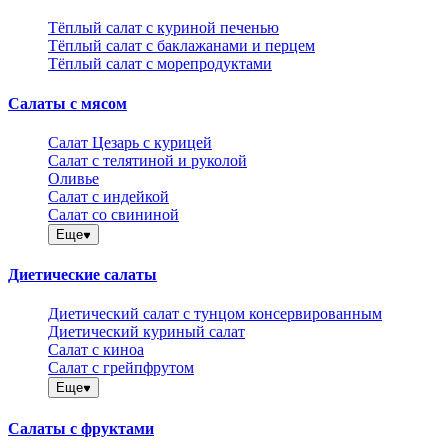
Тёплый салат с куриной печенью
Тёплый салат с баклажанами и перцем
Тёплый салат с морепродуктами
Салаты с мясом
Салат Цезарь с курицей
Салат с телятиной и руколой
Оливье
Салат с индейкой
Салат со свининой
Еще
Диетические салаты
Диетический салат с тунцом консервированным
Диетический куриный салат
Салат с киноа
Салат с грейпфрутом
Еще
Салаты с фруктами