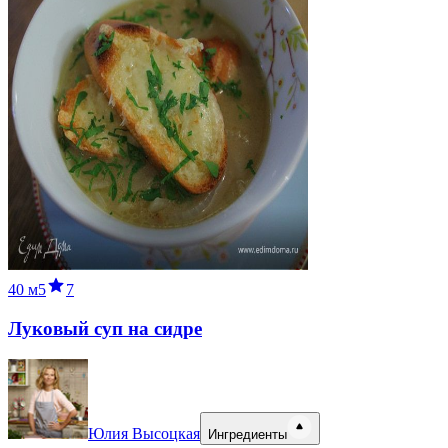
40 м
5
7
Луковый суп на сидре
Юлия Высоцкая
Ингредиенты