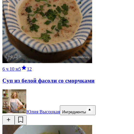
6 ч
10 м
5
12
Суп из белой фасоли со сморчками
Юлия Высоцкая
Ингредиенты