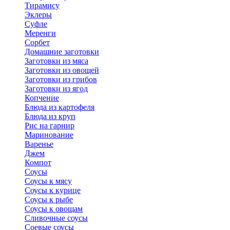
Тирамису
Эклеры
Суфле
Меренги
Сорбет
Домашние заготовки
Заготовки из мяса
Заготовки из овощей
Заготовки из грибов
Заготовки из ягод
Копчение
Блюда из картофеля
Блюда из круп
Рис на гарнир
Маринование
Варенье
Джем
Компот
Соусы
Соусы к мясу
Соусы к курице
Соусы к рыбе
Соусы к овощам
Сливочные соусы
Соевые соусы