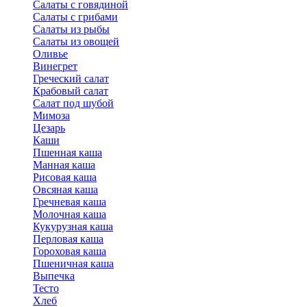
Салаты с говядиной
Салаты с грибами
Салаты из рыбы
Салаты из овощей
Оливье
Винегрет
Греческий салат
Крабовый салат
Салат под шубой
Мимоза
Цезарь
Каши
Пшенная каша
Манная каша
Рисовая каша
Овсяная каша
Гречневая каша
Молочная каша
Кукурузная каша
Перловая каша
Гороховая каша
Пшеничная каша
Выпечка
Тесто
Хлеб