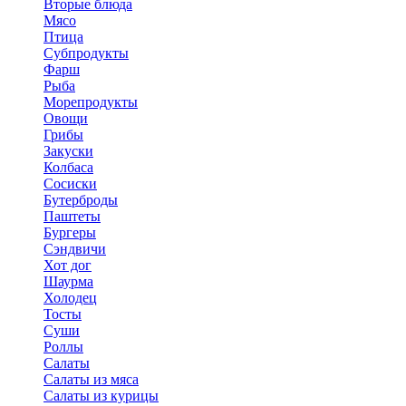
Вторые блюда
Мясо
Птица
Субпродукты
Фарш
Рыба
Морепродукты
Овощи
Грибы
Закуски
Колбаса
Сосиски
Бутерброды
Паштеты
Бургеры
Сэндвичи
Хот дог
Шаурма
Холодец
Тосты
Суши
Роллы
Салаты
Салаты из мяса
Салаты из курицы