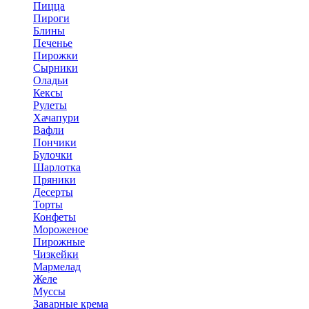
Пицца
Пироги
Блины
Печенье
Пирожки
Сырники
Оладьи
Кексы
Рулеты
Хачапури
Вафли
Пончики
Булочки
Шарлотка
Пряники
Десерты
Торты
Конфеты
Мороженое
Пирожные
Чизкейки
Мармелад
Желе
Муссы
Заварные крема