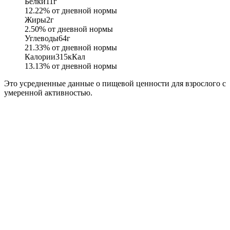
Белки
11
г
12.22
% от дневной нормы
Жиры
2
г
2.50
% от дневной нормы
Углеводы
64
г
21.33
% от дневной нормы
Калории
315
кКал
13.13
% от дневной нормы
Это усредненные данные о пищевой ценности для взрослого с
умеренной активностью.