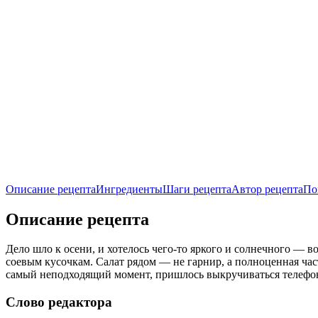
Описание рецепта
Ингредиенты
Шаги рецепта
Автор рецепта
По
Описание рецепта
Дело шло к осени, и хотелось чего-то яркого и солнечного — в
соевым кусочкам. Салат рядом — не гарнир, а полноценная час
самый неподходящий момент, пришлось выкручиваться телефо
Слово редактора