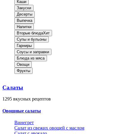
Каши
Закуски
Десерты
Выпечка
Напитки
Вторые блюда
Хит
Супы и бульоны
Гарниры
Соусы и заправки
Блюда из мяса
Овощи
Фрукты
Салаты
1295
вкусных рецептов
Овощные салаты
Винегрет
Салат из свежих овощей с маслом
Салат с авокадо