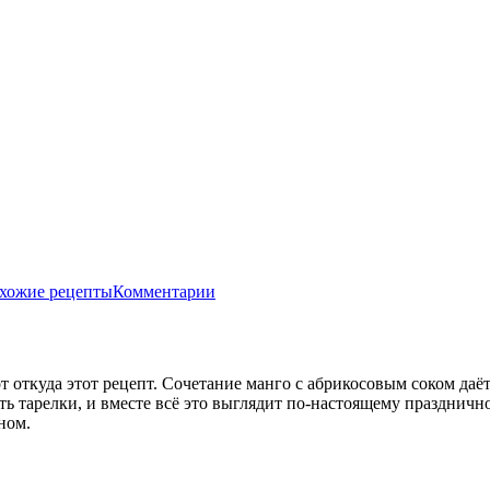
хожие рецепты
Комментарии
от откуда этот рецепт. Сочетание манго с абрикосовым соком да
ть тарелки, и вместе всё это выглядит по-настоящему праздничн
ном.