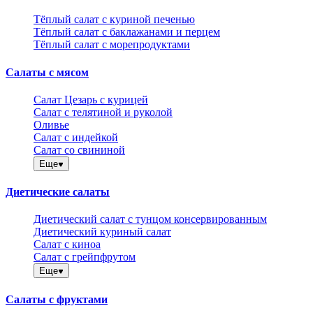
Тёплый салат с куриной печенью
Тёплый салат с баклажанами и перцем
Тёплый салат с морепродуктами
Салаты с мясом
Салат Цезарь с курицей
Салат с телятиной и руколой
Оливье
Салат с индейкой
Салат со свининой
Еще
Диетические салаты
Диетический салат с тунцом консервированным
Диетический куриный салат
Салат с киноа
Салат с грейпфрутом
Еще
Салаты с фруктами