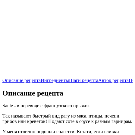
Описание рецепта
Ингредиенты
Шаги рецепта
Автор рецепта
По
Описание рецепта
Saute - в переводе с французского прыжок.
Так называют быстрый вид рагу из мяса, птицы, печени,
грибов или креветок! Подают соте в соусе к разным гарнирам.
У меня отлично подошли спагетти. Кстати, если сливки