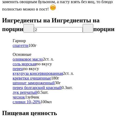
заменить овощным бульоном,
а пасту взять без яиц, то блюдо
полностью можно в пост!
Ингредиенты на
Ингредиенты
на
порции
порции
Гарнир
спагетти
100
г
Основные
оливковое масло
2
ст. л.
соль морская
по вкусу
перец
по вкусу
кукуруза консервированная
2
ст. л.
креветки очищенные
180
г
шпинат замороженный
30
г
перец болгарский красный
0.3
шт.
лук репчатый
0.5
шт.
чеснок
1
зубчик
сливки 10–20%
100
мл
Пищевая ценность