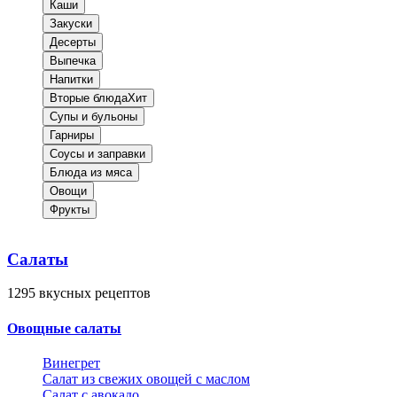
Каши
Закуски
Десерты
Выпечка
Напитки
Вторые блюда
Хит
Супы и бульоны
Гарниры
Соусы и заправки
Блюда из мяса
Овощи
Фрукты
Салаты
1295
вкусных рецептов
Овощные салаты
Винегрет
Салат из свежих овощей с маслом
Салат с авокадо