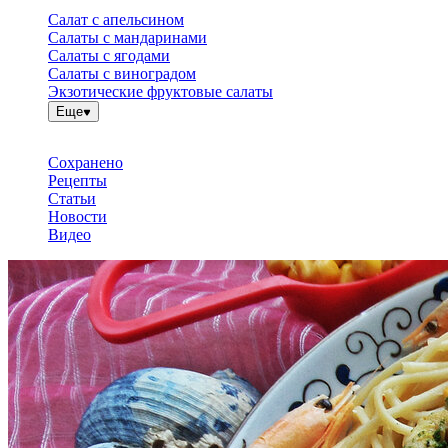
Салат с апельсином
Салаты с мандаринами
Салаты с ягодами
Салаты с виноградом
Экзотические фруктовые салаты
Еще
Сохранено
Рецепты
Статьи
Новости
Видео