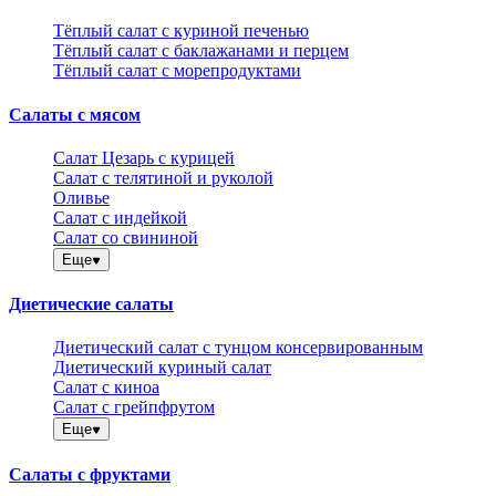
Тёплый салат с куриной печенью
Тёплый салат с баклажанами и перцем
Тёплый салат с морепродуктами
Салаты с мясом
Салат Цезарь с курицей
Салат с телятиной и руколой
Оливье
Салат с индейкой
Салат со свининой
Еще
Диетические салаты
Диетический салат с тунцом консервированным
Диетический куриный салат
Салат с киноа
Салат с грейпфрутом
Еще
Салаты с фруктами